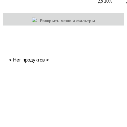
до 10%
Раскрыть меню и фильтры
КАТЕГОРИИ
Cбросить
Акции
Новинки
< Нет продуктов >
Скоро в продаже
Распродажа
Гель-лаки
Акварельные "По-мокрому"
База камуфлирующая MIO Nails
База камуфлирующая Nogtika
Базы