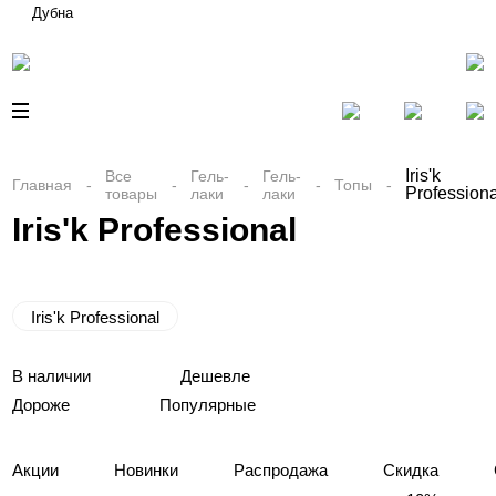
Дубна
Iris'k
Все
Гель-
Гель-
Главная
Топы
Professiona
товары
лаки
лаки
Iris'k Professional
Iris'k Professional
В наличии
Дешевле
Дороже
Популярные
Акции
Новинки
Распродажа
Скидка