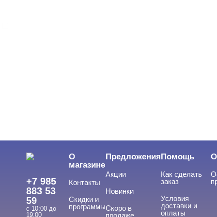
Iris'k Professional
ЦВЕТ
Свернуть
ЦЕНА
Cвернуть
О
Предложения
Помощь
О
магазине
Акции
Как сделать
О
+7 985
заказ
п
Контакты
883 53
Новинки
Условия
59
Скидки и
доставки и
программы
Скоро в
с 10:00 до
оплаты
19:00
продаже