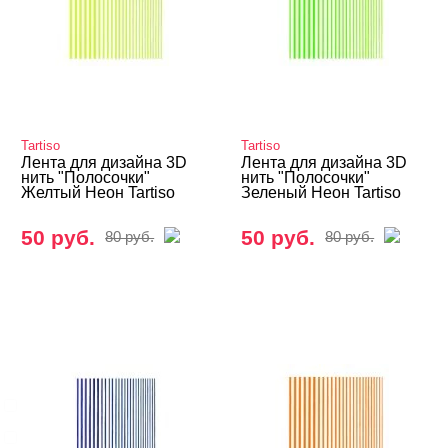
ФИМО - резиновые аппликации, штанги
Инструменты
Лаки для ногтей
Пилки, блоки
Tartiso
Tartiso
Лента для дизайна 3D
Лента для дизайна 3D
Подология
нить "Полосочки"
нить "Полосочки"
Желтый Неон Tartiso
Зеленый Неон Tartiso
Уход
50 руб.
50 руб.
80 руб.
80 руб.
Фрезы, боры, колпачки
БРЕНДЫ
Cвернуть
Tartiso
Без бренда