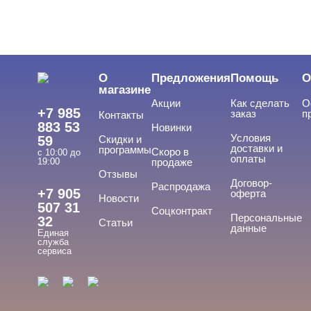
О
Предложения
Помощь
О
магазине
Акции
Как сделать
О
+7 985
заказ
п
Контакты
883 53
Новинки
Условия
59
Скидки и
доставки и
программы
Скоро в
с 10:00 до
оплаты
19:00
продаже
Отзывы
Договор-
Распродажа
+7 905
оферта
Новости
507 31
Соцконтракт
Персональные
32
Статьи
данные
Единая
служба
сервиса