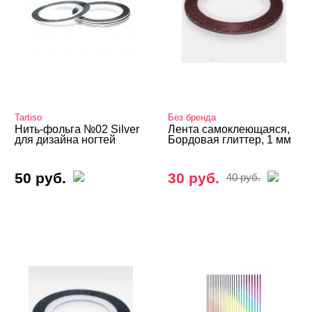
Втирка-спрей
Жидкая втирка
Ручки маркер для дизайна
3D дизайн
Valentine's Day
Tartiso
Без бренда
Нить-фольга №02 Silver
Лента самоклеющаяся,
Аэрография
для дизайна ногтей
Бордовая глиттер, 1 мм
Блестки светоотражающие
50 руб.
30 руб.
40 руб.
Блестки/Песок/Мороженое и др
Втирка, хлопья Юки
Декор "Осколки стекла" и "Северное сияние"
Декор "Радужная крошка", мармелад, крумбсы
Декор для роскошного дизайна ногтей