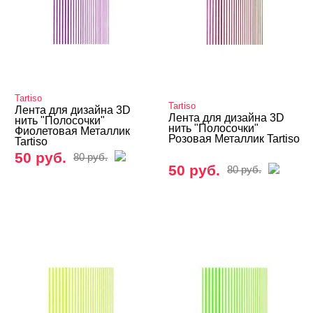
Оформление выкрасок и дизайна
Пигменты/Пигменты-Втирки
Полоски для френча
Поталь, Сусальное золото
Tartiso
Tartiso
Лента для дизайна 3D
Лента для дизайна 3D
нить "Полосочки"
Ракушки, шелл-декор
нить "Полосочки"
Фиолетовая Металлик
Розовая Металлик Tartiso
Tartiso
Слюда, пралине
50 руб.
80 руб.
50 руб.
80 руб.
Соты, конфетти, ромбики, миксы
Стемпинг - дизайн ногтей
Стразы, жемчуг, пикси
Сухоцветы
Шестигранники/Крупные блестки
Краски для дизайна