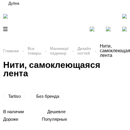
Дубна
Нити,
Все
Маникюр/
Дизайн
самоклеющая
Главная
товары
педикюр
ногтей
лента
Нити, самоклеющаяся
лента
Tartiso
Без бренда
В наличии
Дешевле
Дороже
Популярные