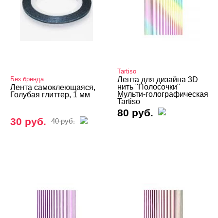
Кабашоны для выкраски
Камифубуки NEW
Камни, пластиковые украшения, цветы
Карандаш-маркер
Tartiso
Кашемир
Без бренда
Лента для дизайна 3D
нить "Полосочки"
Лента самоклеющаяся,
Клей (гель) для фольги, страз, слайдеров
Мульти-голографическая
Голубая глиттер, 1 мм
Tartiso
80 руб.
Колечки на пальцы ног
30 руб.
40 руб.
Кружево и паутинка
Металлические украшения
Наборы для дизайна
Нити, самоклеющаяся лента
Ленточки в рулоне
Эластичные полоски