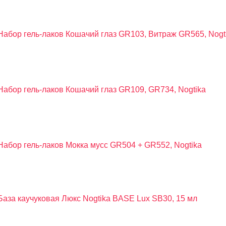
Набор гель-лаков Кошачий глаз GR103, Витраж GR565, Nogt
Набор гель-лаков Кошачий глаз GR109, GR734, Nogtika
Набор гель-лаков Мокка мусс GR504 + GR552, Nogtika
База каучуковая Люкс Nogtika BASE Lux SB30, 15 мл