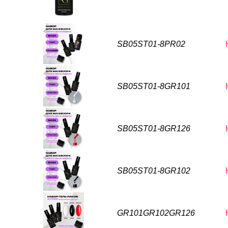
SB05ST01-8PR02
SB05ST01-8GR101
SB05ST01-8GR126
SB05ST01-8GR102
GR101GR102GR126