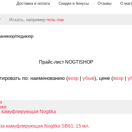
Доставка и оплата
Скидки и бонусы
Отзывы
О маг
Искать, например
гель-лак
аникюр/педикюр
Прайс-лист NOGTISHOP
тировать по: наименованию (
возр
|
убыв
), цене (
возр
|
у
и
аки
 камуфлирующая Nogtika
за камуфлирующая Nogtika SB61, 15 мл.