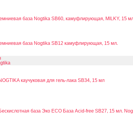
емниевая база Nogtika SB60, камуфлирующая, MILKY, 15 мл
емниевая база Nogtika SB12 камуфлирующая, 15 мл.
ы
gtika
NOGTIKA каучуковая для гель-лака SB34, 15 мл
Бескислотная база Эко ECO База Acid-free SB27, 15 мл. Nog