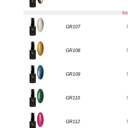
Ко
GR107
GR108
GR109
GR110
GR112