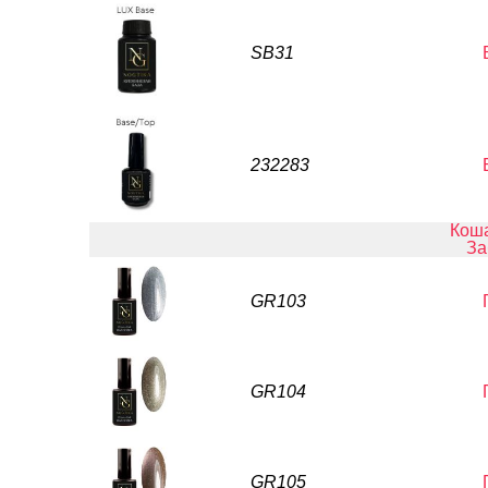
SB31
232283
Кош
За
GR103
GR104
GR105