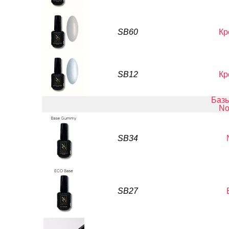
SB60
Кр
SB12
Кр
Баз
No
SB34
SB27