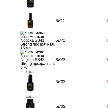
SB11
SB41
SB42
SB32
SB33