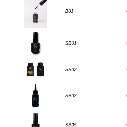
B01
SB01
SB02
SB03
SB05