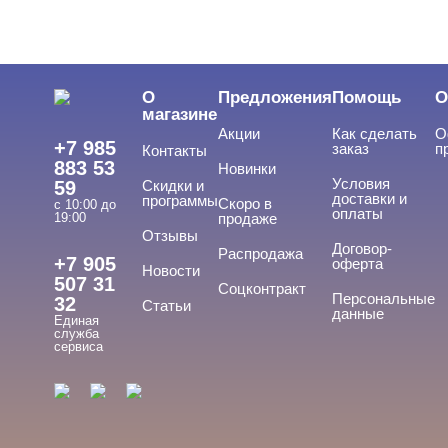
О
Предложения
Помощь
О
магазине
Акции
Как сделать
О
+7 985
заказ
п
Контакты
883 53
Новинки
Условия
59
Скидки и
доставки и
программы
Скоро в
с 10:00 до
оплаты
19:00
продаже
Отзывы
Договор-
Распродажа
+7 905
оферта
Новости
507 31
Соцконтракт
Персональные
32
Статьи
данные
Единая
служба
сервиса