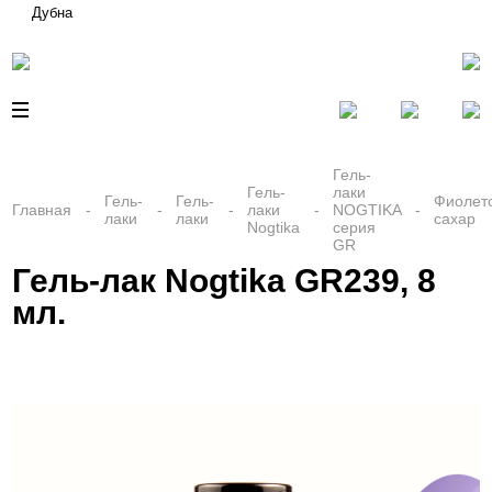
Дубна
Гель-
Гель-
лаки
Гель-
Гель-
Фиолет
Главная
лаки
NOGTIKA
лаки
лаки
сахар
Nogtika
серия
GR
Гель-лак Nogtika GR239, 8
мл.