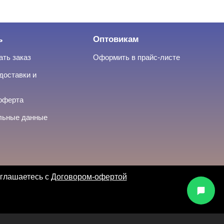
ь
Оптовикам
ать заказ
Оформить в прайс-листе
доставки и
оферта
льные данные
оглашаетесь с
Договором-офертой