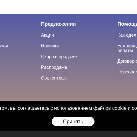
Предложения
Помощ
Акции
Как сдел
аммы
Новинки
Условия 
оплаты
Скоро в продаже
Договор-
Распродажа
Персона
Соцконтракт
ом, вы соглашаетесь с использованием файлов cookie и с
Принять