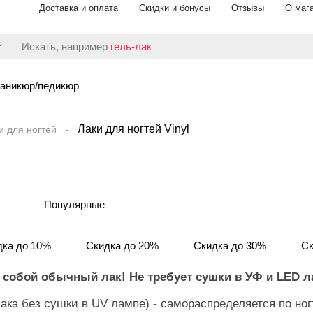
Доставка и оплата
Скидки и бонусы
Отзывы
О маг
Искать, например
гель-лак
аникюр/педикюр
Лаки для ногтей Vinyl
и для ногтей
Популярные
дка до 10%
Скидка до 20%
Скидка до 30%
Ск
обой обычный лак! Не требует сушки в УФ и LED ла
ака без сушки в UV лампе) - самораспределяется по ног