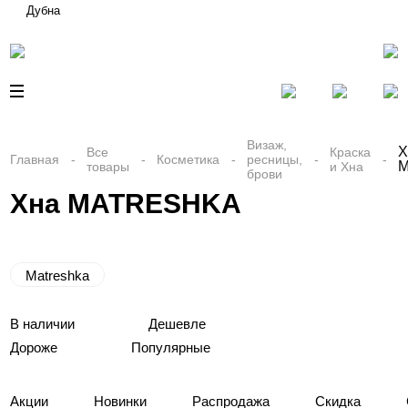
Дубна
Визаж,
Х
Все
Краска
Главная
Косметика
ресницы,
товары
и Хна
брови
Хна MATRESHKA
Matreshka
В наличии
Дешевле
Дороже
Популярные
Акции
Новинки
Распродажа
Скидка