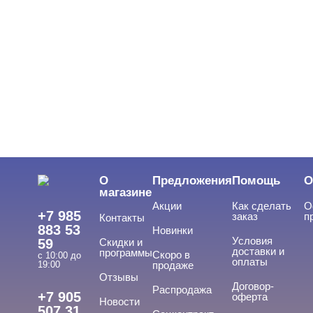
Помада и пудра для бровей
Хна Irisk
Хна MATRESHKA
Наборы профессиональные
Пинцеты и др.
Ресницы CHARME
Ресницы Irisk, Simona, Eva Bond
Ресницы KODI
О
Предложения
Помощь
О
магазине
Ресницы Lady Victory, YRE
Акции
Как сделать
О
+7 985
заказ
п
Контакты
Ресницы TNL
883 53
Новинки
Условия
59
Скидки и
Ресницы TRIUMPH
доставки и
программы
Скоро в
с 10:00 до
оплаты
19:00
продаже
Ресницы для наращивания, RUNAIL
Отзывы
Договор-
Распродажа
+7 905
оферта
Новости
Сопутствующие материалы
507 31