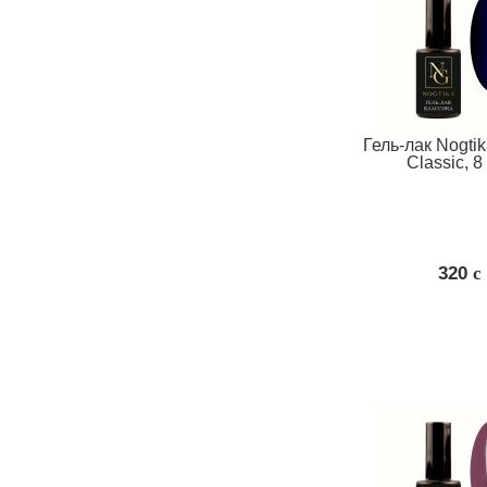
Гель-лак Nogti
Classic, 8
320
c