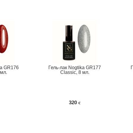
ka GR176
Гель-лак Nogtika GR177
 мл.
Classic, 8 мл.
320
c