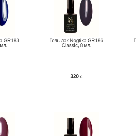
ka GR183
Гель-лак Nogtika GR186
 мл.
Classic, 8 мл.
320
c