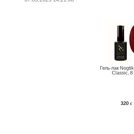
Гель-лак Nogti
Classic, 8
320
c