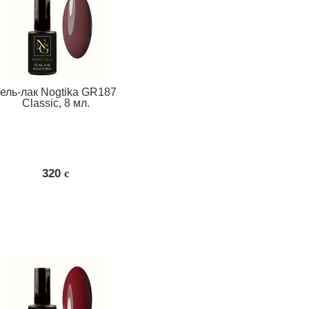
Гель-лак Nogtika GR187
Classic, 8 мл.
320
c