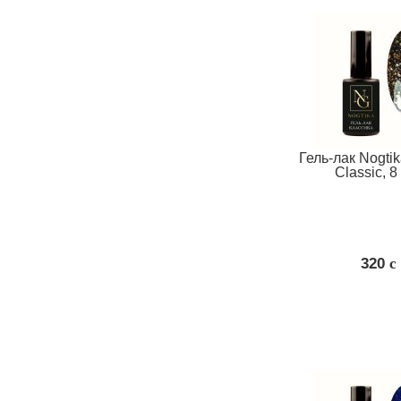
Гель-лак Nogti
Classic, 8
320
c