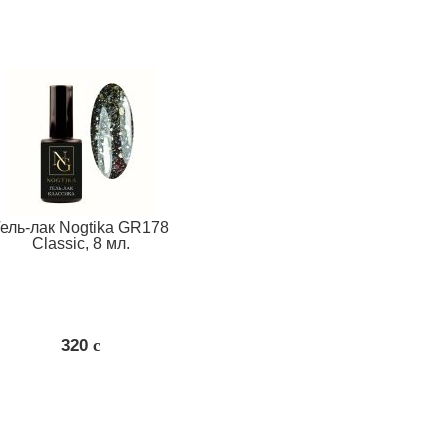
Гель-лак Nogtika GR178
Classic, 8 мл.
320
c