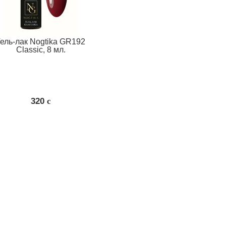
Гель-лак Nogtika GR192
Classic, 8 мл.
320
c