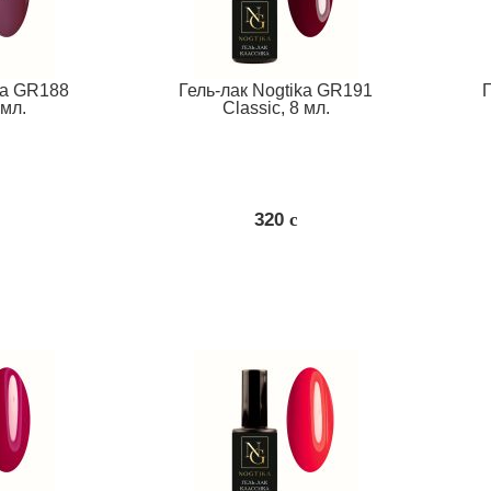
ka GR188
Гель-лак Nogtika GR191
 мл.
Classic, 8 мл.
320
c