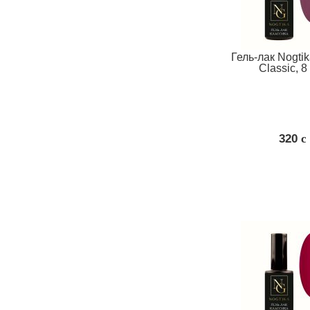
Гель-лак Nogti
Classic, 8
320
c