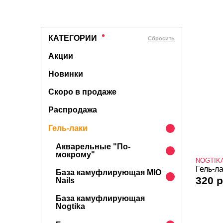
КАТЕГОРИИ
Cбросить
Акции
Новинки
Скоро в продаже
Распродажа
Гель-лаки
Акварельные "По-
мокрому"
NOGTIK
Гель-ла
База камуфлирующая MIO
320 р
Nails
База камуфлирующая
Nogtika