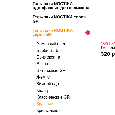
Гель-лаки NOGTIKA
однофазные для педикюра
Гель-лаки NOGTIKA серия
GP
Гель-лаки NOGTIKA
серия GR
Алмазный свет
NOGTIK
Гель-ла
Барби Barbie
320 р
Бриз океана
Весна
Витражные GR
Жемчуг
Зимний сад
Кварц
Классические GR
Красные
Кристальные