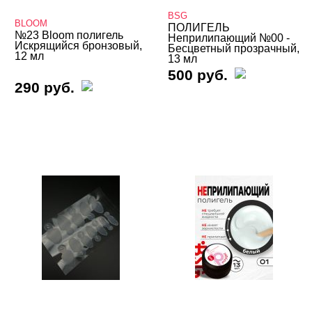
Показать все
BSG
BLOOM
ПОЛИГЕЛЬ
№23 Bloom полигель
ЦВЕТ
Свернуть
Неприлипающий №00 -
Искрящийся бронзовый,
Бесцветный прозрачный,
12 мл
13 мл
500 руб.
290 руб.
ЦЕНА
Cвернуть
СИСТЕМА МОДЕЛИРОВАНИЯ
Cвернуть