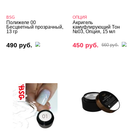
Cosmoprofi
BSG
Cosmoprofi
ОПЦИЯ
Полижеле 00
Акригель
Бесцветный прозрачный,
камуфлирующий Тон
DE LA RO
13 гр
№03, Опция, 15 мл
E.Mi
490 руб.
450 руб.
660 руб.
Fly Mary
Formula Profi
FOXY
Giorgio Capachini
Grattol
Holly Molly
Imen
InGarden