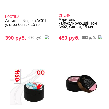
База
ОПЦИЯ
Жидкие гели и полигели
NOGTIKA
Акригель
Акригель Nogtika AG01
камуфлирующий Тон
ультра-белый 15 гр
Акригель (полигель)
№02, Опция, 15 мл
ADRICOCO
390 руб.
450 руб.
690 руб.
660 руб.
AMOKEY
Arnelle
ARTEX
Bagheera Nails
BLOOM
BSG
CHARME
COSMOLAC