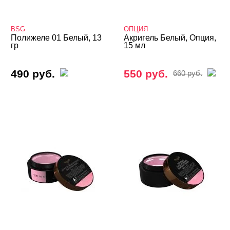
Irisk
Klio
BSG
ОПЦИЯ
Полижеле 01 Белый, 13
Акригель Белый, Опция,
LOKONOKO
гр
15 мл
Lovely
490 руб.
550 руб.
660 руб.
Lunail
LunaLine
MIO Nails
MOLLON PRO
Mystique
NAIL MODA
NOGTIKA
Planet Nails
Runail