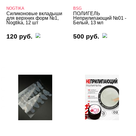
NOGTIKA
BSG
Силиконовые вкладыши
ПОЛИГЕЛЬ
Однофазная
для верхних форм №1,
Неприлипающий №01 -
Nogtika, 12 шт
Белый, 13 мл
Трехфазная
120 руб.
500 руб.
ВИДЫ ГЕЛЕЙ
Cвернуть
LED-гели
LED/UV-гели
Акригель
Уф-Гель
Биогель
Показать все
ТИПЫ ГЕЛЕЙ
Cвернуть