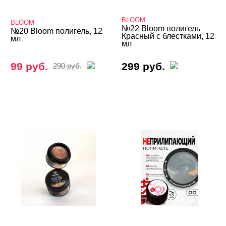
Гель-пластилин
BLOOM
BLOOM
№22 Bloom полигель
№20 Bloom полигель, 12
Гели 3D и 4D
Красный с блестками, 12
мл
мл
Кисти
99 руб.
299 руб.
290 руб.
Типсы, формы, клей
БРЕНДЫ
Cвернуть
BLOOM
BSG
FOXY Expert
HOLY MOLLY
Imen