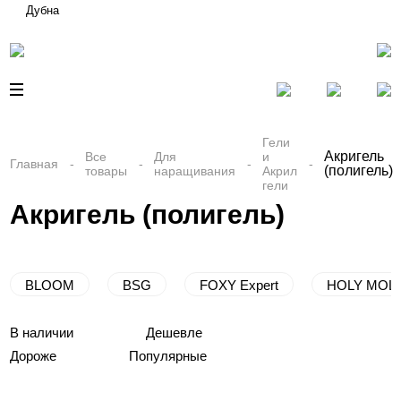
Дубна
Гели
Акригель
Все
Для
и
Главная
(полигель)
товары
наращивания
Акрил
гели
Акригель (полигель)
BLOOM
BSG
FOXY Expert
HOLY MOL
В наличии
Дешевле
Дороже
Популярные