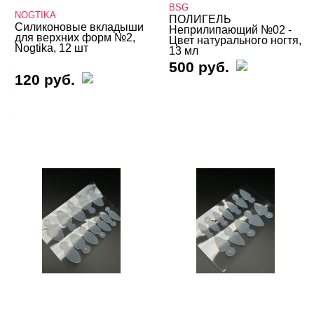
BSG
NOGTIKA
ПОЛИГЕЛЬ
Силиконовые вкладыши
Неприлипающий №02 -
для верхних форм №2,
Цвет натурального ногтя,
3д
Nogtika, 12 шт
13 мл
500 руб.
4-d гели
120 руб.
База
Вельвет
Для френча
Показать все