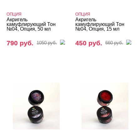
Secret Nail Art
ОПЦИЯ
ОПЦИЯ
Акригель
Акригель
SEREBRO
камуфлирующий Тон
камуфлирующий Тон
№04, Опция, 50 мл
№04, Опция, 15 мл
Trend Nails
790 руб.
450 руб.
1050 руб.
660 руб.
VENZEL
Опция
Биогель
Гели для френча
Камуфлирующие гели
Конструирующие гели
Однофазные гели
Цветные гели - Gel Color
Гель-желе