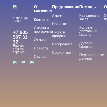
О
Предложения
Помощь
О
магазине
Акции
Как сделать
О
с 10:00 до
заказ
п
Контакты
19:00
Новинки
Условия
Скидки и
доставки и
программы
+7 905
Скоро в
оплаты
продаже
507 31
Отзывы
32
Договор-
Распродажа
Единая
оферта
Новости
служба
сервиса
Соцконтракт
Персональные
Статьи
данные