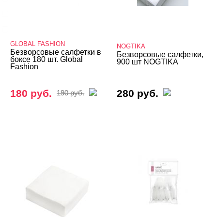
Runail
Без бренда
Показать все
GLOBAL FASHION
NOGTIKA
Безворсовые салфетки в
Безворсовые салфетки,
боксе 180 шт. Global
900 шт NOGTIKA
ЦЕНА
Cвернуть
Fashion
180 руб.
280 руб.
190 руб.