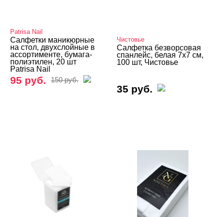
Расходные материалы
Аксессуары
Patrisa Nail
Защитные очки и экраны
Салфетки маникюрные
Чистовье
на стол, двухслойные в
Салфетка безворсовая
ассортименте, бумага-
спанлейс, белая 7х7 см,
Кейсы, контейнеры, подставки.
полиэтилен, 20 шт
100 шт, Чистовье
Patrisa Nail
Палитры
95 руб.
150 руб.
35 руб.
Салфетки, колпачки, фольга
Подставки, разделители, муляжи и др.
БРЕНДЫ
Cвернуть
GLOBAL FASHION
NOGTIKA
Patrisa Nail