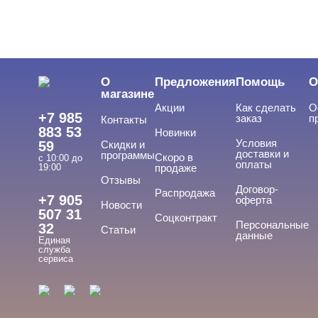
О
Предложения
Помощь
О
магазине
Акции
Как сделать
О
+7 985
заказ
п
Контакты
883 53
Новинки
Условия
59
Скидки и
доставки и
программы
Скоро в
с 10:00 до
оплаты
19:00
продаже
Отзывы
Договор-
Распродажа
+7 905
оферта
Новости
507 31
Соцконтракт
Персональные
32
Статьи
данные
Единая
служба
сервиса