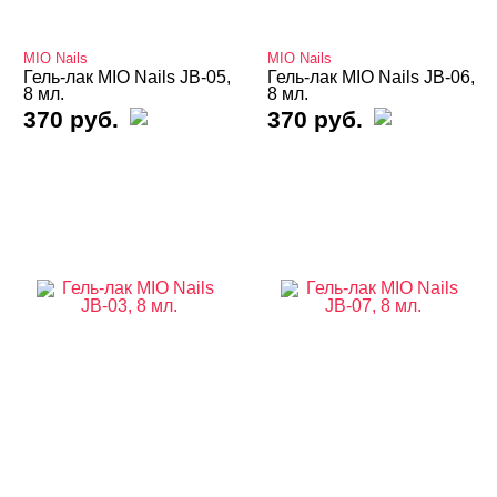
Базы
MIO Nails
MIO Nails
Базы камуфлирующие
Гель-лак MIO Nails JB-05,
Гель-лак MIO Nails JB-06,
8 мл.
8 мл.
370 руб.
370 руб.
Базы Неоновые
Базы с Поталью
Базы Светоотражающие
Базы Цветные
Витражные
Кошачий глаз MIO Nails
Кошачий глаз NOGTIKA
Кошачий глаз Магниты
Светоотражающие Nogtika
Твердые кремовые гель-лаки