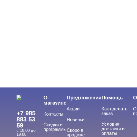
MIO Nails
ЦВЕТ
Свернуть
ЦЕНА
Cвернуть
О
Предложения
Помощь
О
магазине
Акции
Как сделать
О
+7 985
заказ
п
Контакты
883 53
Новинки
Условия
59
Скидки и
доставки и
программы
Скоро в
с 10:00 до
оплаты
19:00
продаже