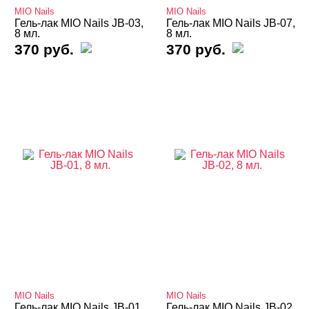
MIO Nails
MIO Nails
Термо THERMO
Гель-лак MIO Nails JB-03,
Гель-лак MIO Nails JB-07,
8 мл.
8 мл.
370 руб.
370 руб.
ТОП Кошачий глаз
Топы
Хамелеон
Гель-лаки Bloom
Гель-лаки FOXY
Гель-лаки GLOBAL FASHION
Гель-лаки Holy Molly
Гель-лаки MIO Nails
Белая и прозрачная кошечки
Воздушная кошка Air Cats
MIO Nails
MIO Nails
Классические
Гель-лак MIO Nails JB-01,
Гель-лак MIO Nails JB-02,