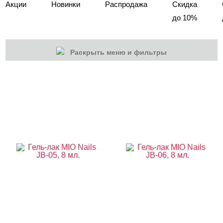
Акции
Новинки
Распродажа
Скидка
до 10%
Раскрыть меню и фильтры
КАТЕГОРИИ
Cбросить
Акции
Новинки
Скоро в продаже
Распродажа
Гель-лаки
Акварельные "По-мокрому"
База камуфлирующая MIO Nails
База камуфлирующая Nogtika