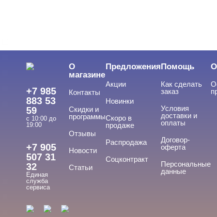
LED-гели
LED/UV-гели
О
Предложения
Помощь
О
Акригель
магазине
Акции
Как сделать
О
Уф-Гель
+7 985
заказ
п
Контакты
883 53
Новинки
Биогель
Условия
59
Скидки и
доставки и
программы
Скоро в
Показать все
с 10:00 до
оплаты
19:00
продаже
Отзывы
ТИПЫ ГЕЛЕЙ
Договор-
Cвернуть
Распродажа
+7 905
оферта
Новости
507 31
Соцконтракт
Персональные
32
Статьи
данные
Единая
3д
служба
сервиса
4-d гели
База