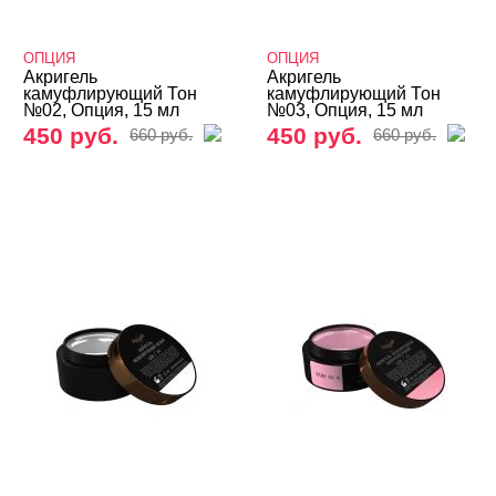
База
ОПЦИЯ
ОПЦИЯ
Жидкие гели и полигели
Акригель
Акригель
камуфлирующий Тон
камуфлирующий Тон
№02, Опция, 15 мл
№03, Опция, 15 мл
Акригель (полигель)
450 руб.
450 руб.
660 руб.
660 руб.
ADRICOCO
AMOKEY
Arnelle
ARTEX
Bagheera Nails
BLOOM
BSG
CHARME
COSMOLAC