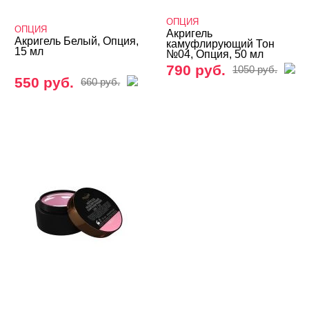
Cosmoprofi
ОПЦИЯ
ОПЦИЯ
Акригель
Cosmoprofi
Акригель Белый, Опция,
камуфлирующий Тон
15 мл
№04, Опция, 50 мл
DE LA RO
790 руб.
1050 руб.
550 руб.
660 руб.
E.Mi
Fly Mary
Formula Profi
FOXY
Giorgio Capachini
Grattol
Holly Molly
Imen
InGarden