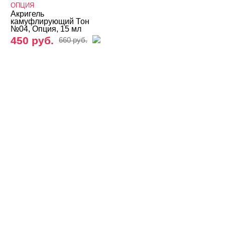
Irisk
ОПЦИЯ
Акригель
камуфлирующий Тон
Klio
№04, Опция, 15 мл
450 руб.
660 руб.
LOKONOKO
Lovely
Lunail
LunaLine
MIO Nails
MOLLON PRO
Mystique
NAIL MODA
NOGTIKA
Planet Nails
Runail