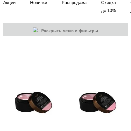
Акции
Новинки
Распродажа
Скидка
до 10%
Раскрыть меню и фильтры
КАТЕГОРИИ
Cбросить
Акции
Новинки
Скоро в продаже
Распродажа
Наборы
Акрилы
Гель-краски
Гели и Акрил гели