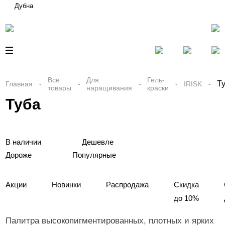
Дубна
Все
Для
Гель-
Т
Главная
IRISK
товары
наращивания
краски
Туба
В наличии
Дешевле
Дороже
Популярные
Акции
Новинки
Распродажа
Скидка
до 10%
Палитра высокопигментированных, плотных и ярких