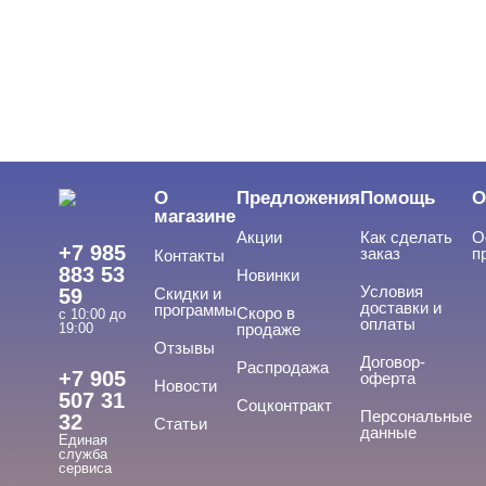
ЦЕНА
Cвернуть
О
Предложения
Помощь
О
магазине
Акции
Как сделать
О
+7 985
заказ
п
Контакты
883 53
Новинки
Условия
59
Скидки и
доставки и
программы
Скоро в
с 10:00 до
оплаты
19:00
продаже
Отзывы
ТИПЫ ГЕЛЕЙ
Договор-
Cвернуть
Распродажа
+7 905
оферта
Новости
507 31
Соцконтракт
Персональные
32
Статьи
данные
Единая
3д
служба
сервиса