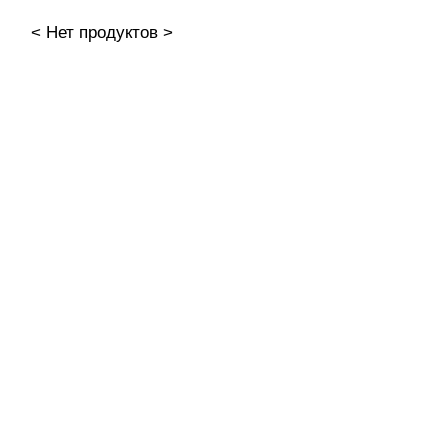
Новинки
< Нет продуктов >
Скоро в продаже
Распродажа
Наборы
Акрилы
Гель-краски
ADRICOCO
AMOKEY
Bagheera Nails
Beautix
Bloom
Charme
DE LA RO