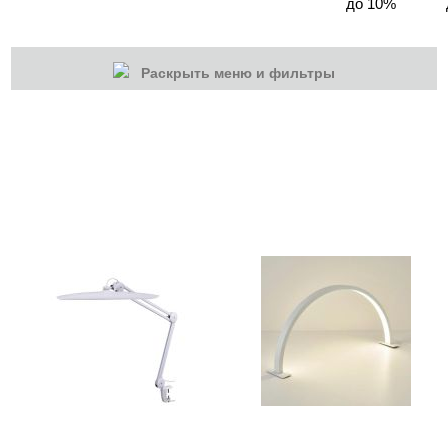
до 10%
Раскрыть меню и фильтры
КАТЕГОРИИ
Cбросить
Акции
Новинки
Скоро в продаже
Распродажа
Мебель для салонов
Оборудование
Аппараты Global Fashion
Аппараты MARATHON
Аппараты STRONG