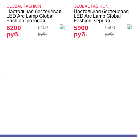
GLOBAL FASHION
GLOBAL FASHION
Одежда для мастеров
Настольная бестеневая
Настольная бестеневая
LED Arc Lamp Global
LED Arc Lamp Global
Товары со скидкой
Fashion, розовая
Fashion, черная
6200
5900
6400
6500
Учебные пособия, журналы
руб.
руб.
руб.
руб.
БРЕНДЫ
Cвернуть
GLOBAL FASHION
ЦЕНА
Cвернуть