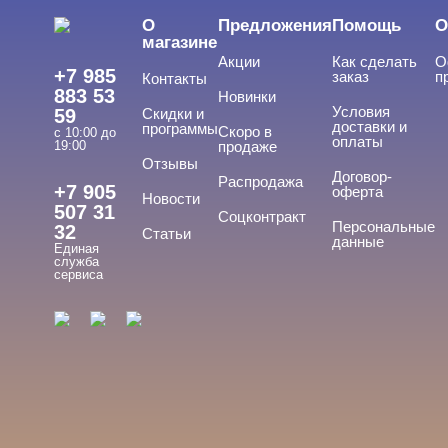
О
Предложения
Помощь
О
магазине
Акции
Как сделать
О
+7 985
заказ
п
Контакты
883 53
Новинки
Условия
59
Скидки и
доставки и
программы
Скоро в
с 10:00 до
оплаты
19:00
продаже
Отзывы
Договор-
Распродажа
+7 905
оферта
Новости
507 31
Соцконтракт
Персональные
32
Статьи
данные
Единая
служба
сервиса