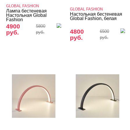
GLOBAL FASHION
Аппараты для маникюра и педикюра
GLOBAL FASHION
Лампа бестеневая
Настольная бестеневая
Настольная Global
Global Fashion, белая
Fashion
Бестеневые лампы
4900
5800
Ванночки для маникюра/педикюра
4800
руб.
6500
руб.
руб.
руб.
Воскоплавы и восконагревалели
Вытяжки, сушки, пылесборники
Лампы
Парафиновые ванны
Подставки для педикюра
Сменные лампочки, ванночки, мешки
Стерилизаторы, крафт-пакеты
Электро – валенки, электро – варежки
Дарсонваль