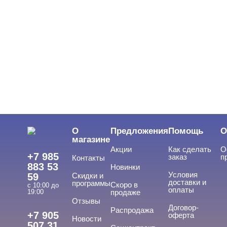
Показать все
ЦВЕТ
Свернуть
ЦЕНА
Cвернуть
О
Предложения
Помощь
О
магазине
Акции
Как сделать
О
+7 985
заказ
п
Контакты
883 53
Новинки
Условия
59
Скидки и
доставки и
программы
Скоро в
с 10:00 до
оплаты
19:00
продаже
Отзывы
ТИПЫ ГЕЛЕЙ
Договор-
Cвернуть
Распродажа
+7 905
оферта
Новости
507 31