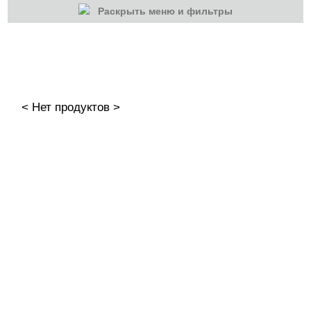
Раскрыть меню и фильтры
КАТЕГОРИИ
Cбросить
Акции
Новинки
< Нет продуктов >
Скоро в продаже
Распродажа
Гель-лаки
Акварельные "По-мокрому"
База камуфлирующая MIO Nails
База камуфлирующая Nogtika
Базы
.