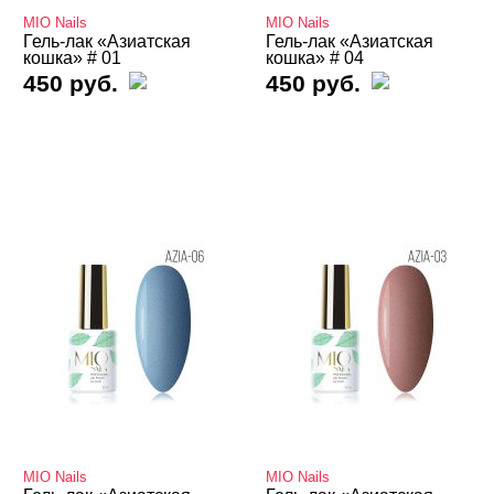
MIO Nails
MIO Nails
Базы камуфлирующие
Гель-лак «Азиатская
Гель-лак «Азиатская
кошка» # 01
кошка» # 04
450 руб.
450 руб.
Базы Неоновые
Базы с Поталью
Базы Светоотражающие
Базы Цветные
Витражные
Кошачий глаз MIO Nails
Кошачий глаз NOGTIKA
Кошачий глаз Магниты
Светоотражающие Nogtika
Твердые кремовые гель-лаки
MIO Nails
MIO Nails