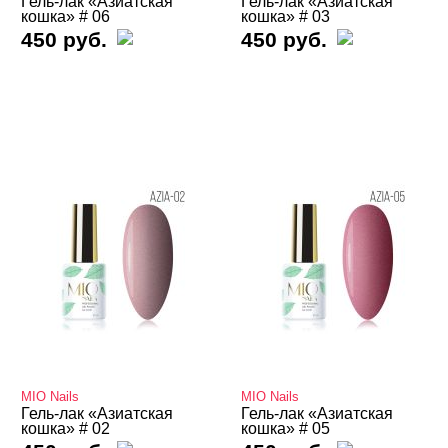
Термо THERMO
Гель-лак «Азиатская
Гель-лак «Азиатская
кошка» # 06
кошка» # 03
450 руб.
450 руб.
ТОП Кошачий глаз
Топы
Хамелеон
Гель-лаки Bloom
Гель-лаки FOXY
Гель-лаки GLOBAL FASHION
Гель-лаки Holy Molly
Гель-лаки MIO Nails
Гель-лаки Nogtika
Гель-лаки REVOL
MIO Nails
MIO Nails
Гель-лак «Азиатская
Гель-лак «Азиатская
Гель-лаки SOTA
кошка» # 02
кошка» # 05