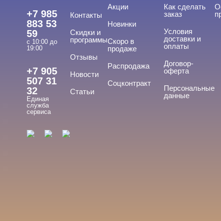
Акции
Как сделать
О
+7 985
заказ
п
Контакты
883 53
Новинки
Условия
59
Скидки и
доставки и
программы
Скоро в
с 10:00 до
оплаты
19:00
продаже
Отзывы
ТИПЫ ГЕЛЕЙ
Договор-
Cвернуть
Распродажа
+7 905
оферта
Новости
507 31
Соцконтракт
Персональные
32
Статьи
данные
Единая
База
служба
сервиса
База для донаращивания
База жесткая
База жидкая
База камуфлирующая
Показать все