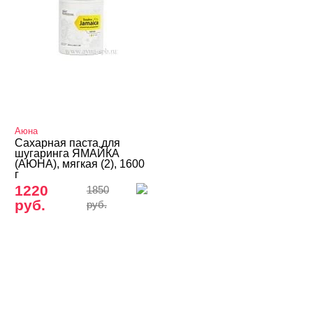
Волосы
Массаж
Парафинотерапия
Солярий
Уходовая косметика
Аюна
Шугаринг, фитосмола
Сахарная паста для
шугаринга ЯМАЙКА
(АЮНА), мягкая (2), 1600
Сопутствующие товары
г
1220
1850
ФИТОПАСТЫ для шугаринга с лечебными
руб.
руб.
экстрактами АЮНА
Фитосмола
Шугаринг - сахарная паста
Сахарная паста TNL
Шугаринг АЮНА, гипоаллергенные пасты