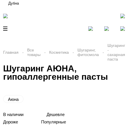
Дубна
Шугаринг
Все
Шугаринг,
-
Главная
Косметика
товары
фитосмола
сахарная
паста
Шугаринг АЮНА,
гипоаллергенные пасты
Аюна
В наличии
Дешевле
Дороже
Популярные