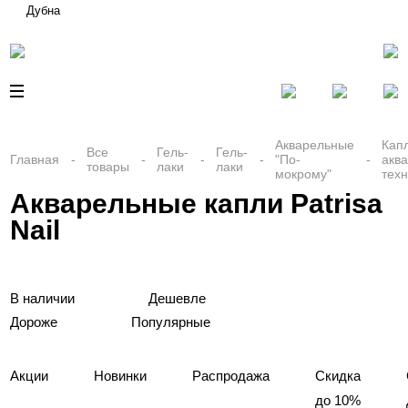
Дубна
Акварельные
Кап
Все
Гель-
Гель-
Главная
"По-
акв
товары
лаки
лаки
мокрому"
тех
Акварельные капли Patrisa
Nail
В наличии
Дешевле
Дороже
Популярные
Акции
Новинки
Распродажа
Скидка
до 10%