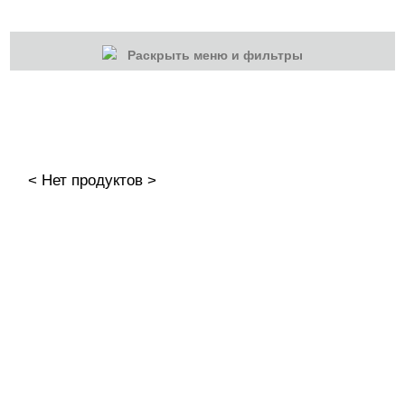
Раскрыть меню и фильтры
КАТЕГОРИИ
Cбросить
Акции
Новинки
< Нет продуктов >
Скоро в продаже
Распродажа
Гель-лаки
Акварельные "По-мокрому"
Капли для акварельной техники
Акварельные капли Iris'k Professional
Акварельные капли Serebro