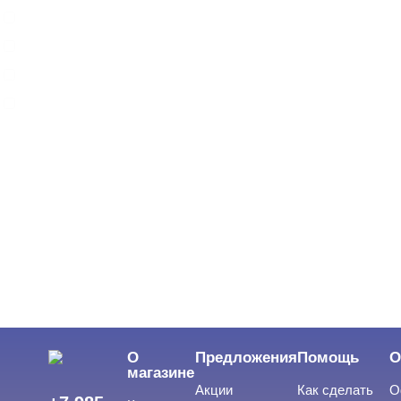
ARAVIA
ARTEX
BEAUTIX
BENOVY
Показать все
ЦВЕТ
Свернуть
ЦЕНА
Cвернуть
О
Предложения
Помощь
О
магазине
Акции
Как сделать
О