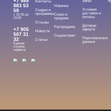
+7 985
заказ
п
Контакты
883 53
Новинки
Условия
59
Скидки и
доставки и
программы
Скоро в
с 10:00 до
оплаты
19:00
продаже
Отзывы
ТИПЫ ГЕЛЕЙ
Договор-
Cвернуть
Распродажа
+7 905
оферта
Новости
507 31
Соцконтракт
Персональные
32
Статьи
данные
Единая
База
служба
сервиса
База для донаращивания
База жесткая
База жидкая
База камуфлирующая
Показать все