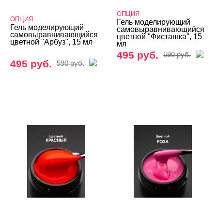
LED/UV-гели
ОПЦИЯ
ОПЦИЯ
Гель моделирующий
Акригель
Гель моделирующий
самовыравнивающийся
самовыравнивающийся
цветной "Фисташка", 15
Уф-Гель
цветной "Арбуз", 15 мл
мл
495 руб.
Биогель
590 руб.
495 руб.
590 руб.
Показать все
ТИПЫ ГЕЛЕЙ
Cвернуть
3д
4-d гели
База
Вельвет
Для френча
Показать все