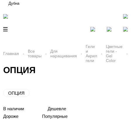
Дубна
Гели
Цветные
Все
Для
и
гели -
Главная
товары
наращивания
Акрил
Gel
гели
Color
ОПЦИЯ
ОПЦИЯ
В наличии
Дешевле
Дороже
Популярные