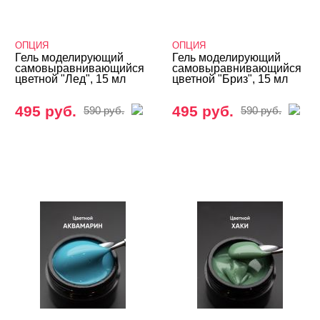
База
ОПЦИЯ
ОПЦИЯ
Жидкие гели и полигели
Гель моделирующий
Гель моделирующий
самовыравнивающийся
самовыравнивающийся
Акригель (полигель)
цветной "Лед", 15 мл
цветной "Бриз", 15 мл
Биогель
495 руб.
495 руб.
590 руб.
590 руб.
Гели для френча
Камуфлирующие гели
Конструирующие гели
Однофазные гели
Цветные гели - Gel Color
ADRICOCO
Bagheera Nails
FOXY