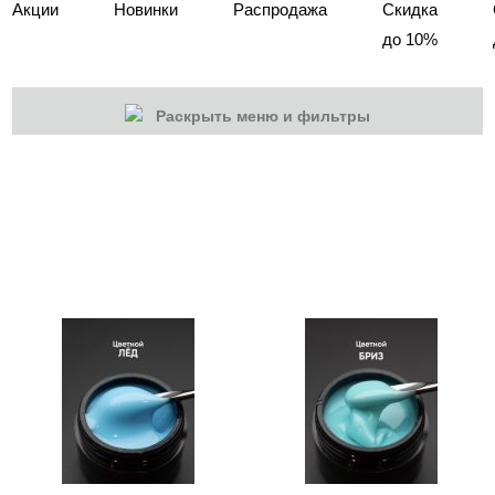
Акции
Новинки
Распродажа
Скидка
до 10%
Раскрыть меню и фильтры
КАТЕГОРИИ
Cбросить
Акции
Новинки
Скоро в продаже
Распродажа
Наборы
Акрилы
Гель-краски
Гели и Акрил гели