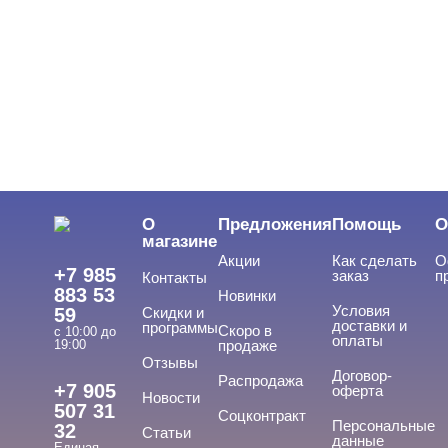
О
Предложения
Помощь
О
магазине
Акции
Как сделать
О
+7 985
заказ
п
Контакты
883 53
Новинки
Условия
59
Скидки и
доставки и
программы
Скоро в
с 10:00 до
оплаты
19:00
продаже
Отзывы
Договор-
Распродажа
+7 905
оферта
Новости
507 31
Соцконтракт
Персональные
32
Статьи
данные
Единая