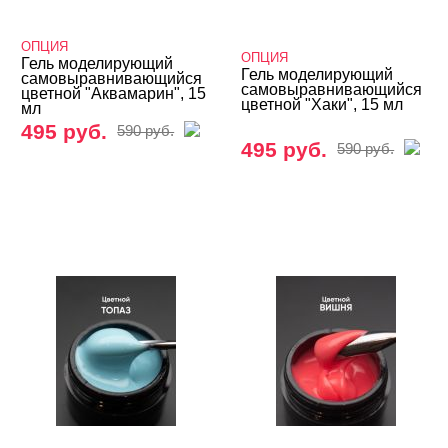
Global Fashion
ОПЦИЯ
ОПЦИЯ
Гель моделирующий
Kodi
Гель моделирующий
самовыравнивающийся
самовыравнивающийся
цветной "Аквамарин", 15
цветной "Хаки", 15 мл
LOKONOKO
мл
495 руб.
590 руб.
Nail Republic
495 руб.
590 руб.
Nogtika
ОПЦИЯ
Мерцающие
Молочно-йогуртовые
Цветные
Гель-желе
Гель-пластилин
Гели 3D и 4D