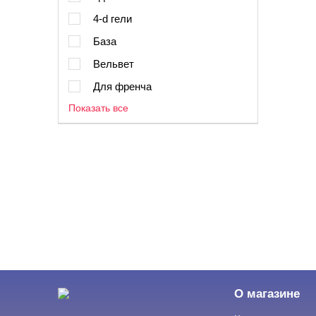
4-d гели
База
Вельвет
Для френча
Показать все
О магазине