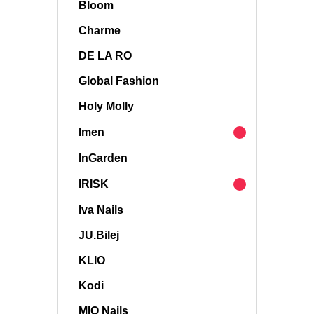
Bloom
Charme
DE LA RO
Global Fashion
Holy Molly
Imen
InGarden
IRISK
Iva Nails
JU.Bilej
KLIO
Kodi
MIO Nails