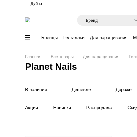
Дубна
Бренды
Гель-лаки
Для наращивания
М
Главная
Все товары
Для наращивания
Гел
Planet Nails
В наличии
Дешевле
Дороже
Акции
Новинки
Распродажа
Ски