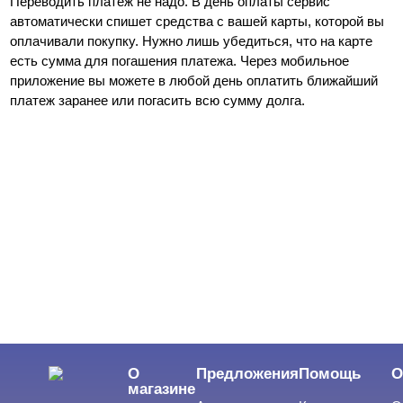
Переводить платеж не надо. В день оплаты сервис 
автоматически спишет средства с вашей карты, которой вы 
оплачивали покупку. Нужно лишь убедиться, что на карте 
есть сумма для погашения платежа. Через мобильное 
приложение вы можете в любой день оплатить ближайший 
платеж заранее или погасить всю сумму долга.
О
Предложения
Помощь
О
магазине