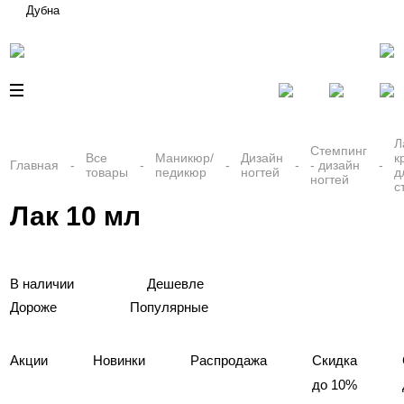
Дубна
Л
Стемпинг
Все
Маникюр/
Дизайн
к
Главная
- дизайн
товары
педикюр
ногтей
д
ногтей
с
Лак 10 мл
В наличии
Дешевле
Дороже
Популярные
Акции
Новинки
Распродажа
Скидка
до 10%