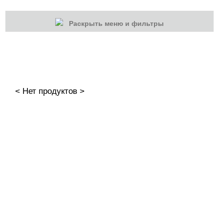
Раскрыть меню и фильтры
КАТЕГОРИИ
Cбросить
Акции
Новинки
< Нет продуктов >
Скоро в продаже
Распродажа
Дизайн ногтей
Втирка-спрей
Жидкая втирка
Ручки маркер для дизайна
3D дизайн