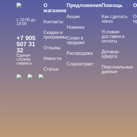
О
Предложения
Помощь
О
Подология
магазине
Акции
Как сделать
О
Уход
с 10:00 до
заказ
п
Контакты
19:00
Новинки
Фрезы, боры, колпачки
Условия
Скидки и
доставки и
программы
+7 905
Скоро в
оплаты
продаже
507 31
Отзывы
32
БРЕНДЫ
Договор-
Cвернуть
Распродажа
Единая
оферта
Новости
служба
сервиса
Соцконтракт
Персональные
Статьи
данные
ADRICOCO
ARAVIA
ARTEX
BEAUTIX
BENOVY
Показать все