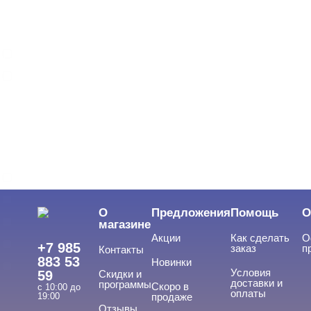
Однофазная
Трехфазная
ВИДЫ ГЕЛЕЙ
Cвернуть
LED-гели
LED/UV-гели
О
Предложения
Помощь
О
Акригель
магазине
Акции
Как сделать
О
Уф-Гель
+7 985
заказ
п
Контакты
883 53
Новинки
Биогель
Условия
59
Скидки и
доставки и
программы
Скоро в
Показать все
с 10:00 до
оплаты
19:00
продаже
Отзывы