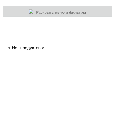
Раскрыть меню и фильтры
КАТЕГОРИИ
Cбросить
Акции
Новинки
< Нет продуктов >
Скоро в продаже
Распродажа
Наборы
Акрилы
Гель-краски
Гели и Акрил гели
База