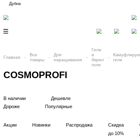
Дубна
Гели
Все
Для
и
Камуфлиру
Главная
товары
наращивания
Акрил
гели
гели
COSMOPROFI
В наличии
Дешевле
Дороже
Популярные
Акции
Новинки
Распродажа
Скидка
до 10%