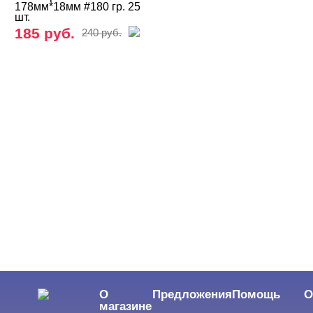
178мм*18мм #180 гр. 25
шт.
185 руб.
240 руб.
О
Предложения
Помощь
О
магазине