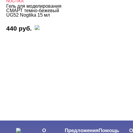
NOGTIKA
Гель для моделирования
СМАРТ темно-бежевый
UG52 Nogtika 15 мл
440 руб.
О
Предложения
Помощь
О