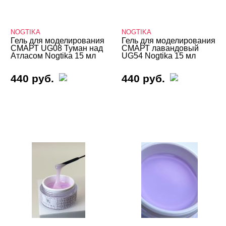
База
NOGTIKA
NOGTIKA
Жидкие гели и полигели
Гель для моделирования
Гель для моделирования
СМАРТ UG08 Туман над
СМАРТ лавандовый
Акригель (полигель)
Атласом Nogtika 15 мл
UG54 Nogtika 15 мл
Биогель
440 руб.
440 руб.
Гели для френча
Камуфлирующие гели
Конструирующие гели
ADRICOCO
Artex
Bloom
BSG
Cosmolac