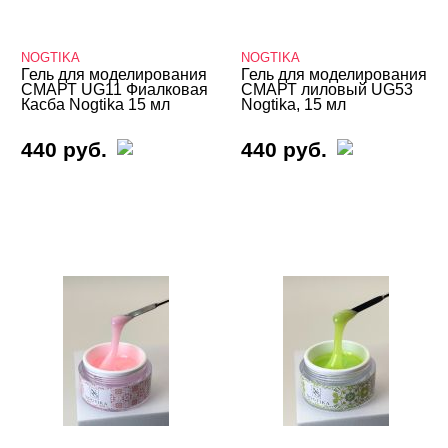
Cosmoprofi
NOGTIKA
NOGTIKA
DARSY
Гель для моделирования
Гель для моделирования
СМАРТ UG11 Фиалковая
СМАРТ лиловый UG53
E.Mi
Касба Nogtika 15 мл
Nogtika, 15 мл
EVIENE
440 руб.
440 руб.
EVIENE
Fly Mary
Formula Profi
Global Fashion
Grattol
HOLY MOLLY
Imen
Iris'k Professional