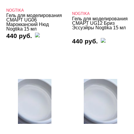
СМАРТ
NOGTIKA
One Nail
NOGTIKA
Гель для моделирования
Гель для моделирования
СМАРТ UG06
ParisNail
СМАРТ UG12 Бриз
Марокканский Нюд
Эссуэйры Nogtika 15 мл
Nogtika 15 мл
Patrisa Nail
440 руб.
440 руб.
Planet Nails
Runail
SECRETnails
SEREBRO Fiber Glass
SOTA
TNL
Trend Nails
Опция
Однофазные гели