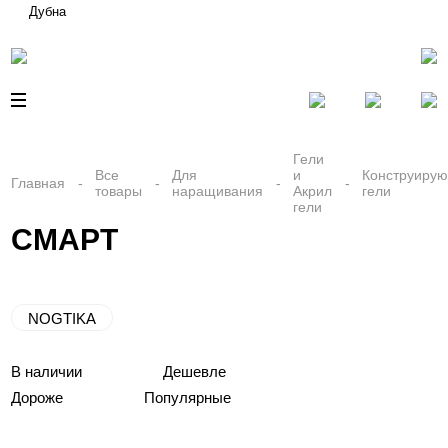
Дубна
Гели
Все
Для
и
Конструиру
Главная
товары
наращивания
Акрил
гели
гели
СМАРТ
NOGTIKA
В наличии
Дешевле
Дороже
Популярные