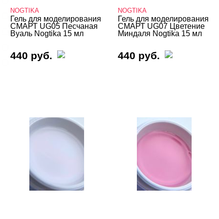
NOGTIKA
NOGTIKA
4-d гели
Гель для моделирования
Гель для моделирования
СМАРТ UG05 Песчаная
СМАРТ UG07 Цветение
База
Вуаль Nogtika 15 мл
Миндаля Nogtika 15 мл
Вельвет
440 руб.
440 руб.
Для френча
Показать все