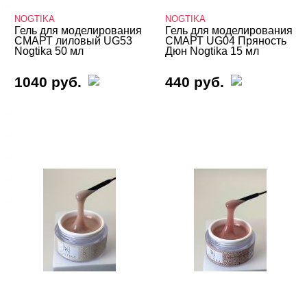
Трехфазная
NOGTIKA
NOGTIKA
Гель для моделирования
Гель для моделирования
СМАРТ лиловый UG53
СМАРТ UG04 Пряность
ВИДЫ ГЕЛЕЙ
Nogtika 50 мл
Дюн Nogtika 15 мл
Cвернуть
1040 руб.
440 руб.
LED-гели
LED/UV-гели
Акригель
Уф-Гель
Биогель
Показать все
ТИПЫ ГЕЛЕЙ
Cвернуть
3д