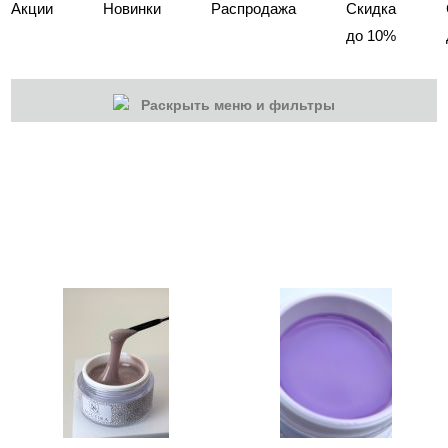
Акции
Новинки
Распродажа
Скидка
до 10%
Раскрыть меню и фильтры
КАТЕГОРИИ
Cбросить
Акции
Новинки
Скоро в продаже
Распродажа
Наборы
Акрилы
Гель-краски
Гели и Акрил гели