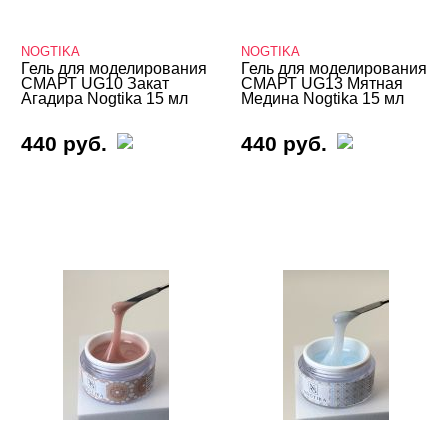
Ju.Bilej
Kodi
NOGTIKA
NOGTIKA
Гель для моделирования
Гель для моделирования
СМАРТ UG10 Закат
СМАРТ UG13 Мятная
Lacome
Агадира Nogtika 15 мл
Медина Nogtika 15 мл
LOKONOKO
440 руб.
440 руб.
Lunail
MIO Nails
MOLLON PRO
Mystique
NAIL MODA
Nail Republic
Nano Professional
Nogtika