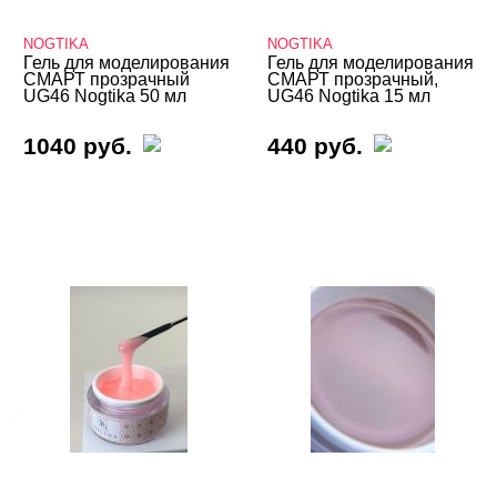
Цветные гели - Gel Color
NOGTIKA
NOGTIKA
Гель для моделирования
Гель для моделирования
Гель-желе
СМАРТ прозрачный
СМАРТ прозрачный,
UG46 Nogtika 50 мл
UG46 Nogtika 15 мл
Гель-пластилин
1040 руб.
440 руб.
Гели 3D и 4D
Кисти
Типсы, формы, клей
БРЕНДЫ
Cвернуть
NOGTIKA
ЦВЕТ
Свернуть