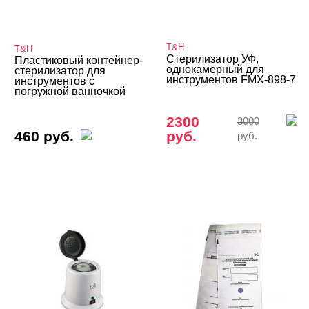
Аппараты STRONG
Аппараты для маникюра и педикюра
T&H
T&H
Стерилизатор УФ,
Пластиковый контейнер-
Бестеневые лампы
однокамерный для
стерилизатор для
инструментов FMX-898-7
инструментов с
погружной ванночкой
Ванночки для маникюра/педикюра
Воскоплавы и восконагревалели
2300
3000
460 руб.
руб.
руб.
Вытяжки, сушки, пылесборники
Лампы
Парафиновые ванны
Подставки для педикюра
Сменные лампочки, ванночки, мешки
Стерилизаторы, крафт-пакеты
Пакеты, журналы, индикаторы