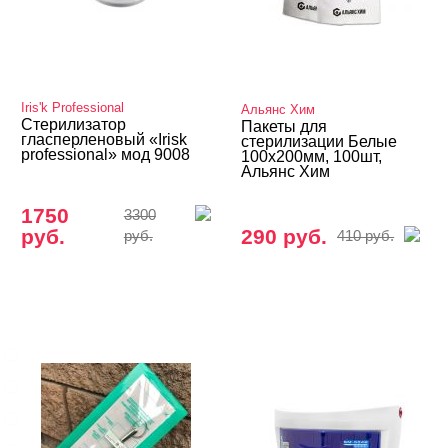
Стерилизаторы
Электро – валенки, электро – варежки
Дарсонваль
Iris'k Professional
Альянс Хим
Стерилизатор
Одежда для мастеров
Пакеты для
гласперленовый «Irisk
стерилизации Белые
professional» мод 9008
100x200мм, 100шт,
Товары со скидкой
Альянс Хим
Учебные пособия, журналы
1750
3300
руб.
290 руб.
руб.
410 руб.
БРЕНДЫ
Cвернуть
BLOOM
GLOBAL FASHION
Iris'k Professional