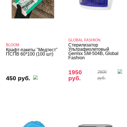
Runail
SAEYANG
Показать все
ЦЕНА
Cвернуть
GLOBAL FASHION
Стерилизатор
BLOOM
Ультрафиолетовый
Крафт-пакеты "Медтест"
Germix SM-504B, Global
ПСПВ 60*100 (100 шт)
Fashion
1950
2600
450 руб.
руб.
руб.