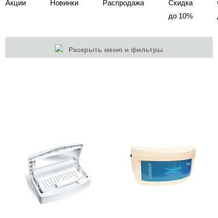
Акции
Новинки
Распродажа
Скидка
до 10%
Раскрыть меню и фильтры
КАТЕГОРИИ
Cбросить
Акции
Новинки
Скоро в продаже
Распродажа
Мебель для салонов
Оборудование
Аппараты Global Fashion
Аппараты MARATHON