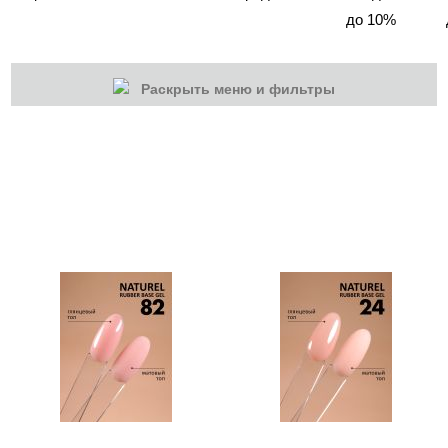
до 10%
Раскрыть меню и фильтры
КАТЕГОРИИ
Cбросить
Акции
Новинки
Скоро в продаже
Распродажа
Гель-лаки
Акварельные "По-мокрому"
База камуфлирующая MIO Nails
База камуфлирующая Nogtika