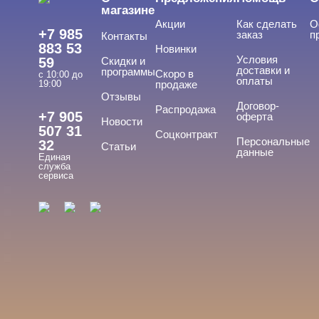
магазине
Акции
Как сделать
О
+7 985
заказ
п
Контакты
883 53
Новинки
Условия
59
Скидки и
доставки и
программы
Скоро в
с 10:00 до
оплаты
19:00
продаже
Отзывы
ТИПЫ ГЕЛЕЙ
Договор-
Cвернуть
Распродажа
+7 905
оферта
Новости
507 31
Соцконтракт
Персональные
32
Статьи
данные
Единая
База
служба
сервиса
База для донаращивания
База жесткая
База жидкая
База камуфлирующая
Показать все