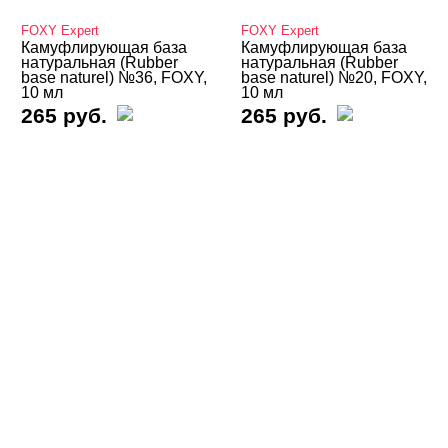
База камуфлирующая Луи Филипп
FOXY Expert
FOXY Expert
Камуфлирующая база
Камуфлирующая база
Бза камуфлирующая IMEN
натуральная (Rubber
натуральная (Rubber
base naturel) №36, FOXY,
base naturel) №20, FOXY,
10 мл
10 мл
Базы Неоновые
265 руб.
265 руб.
Базы с Поталью
Базы Светоотражающие
Базы Цветные
Витражные
Кошачий глаз MIO Nails
Кошачий глаз NOGTIKA
Кошачий глаз Магниты
Светоотражающие Nogtika
Твердые кремовые гель-лаки