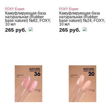
Базы
FOXY Expert
FOXY Expert
Базы камуфлирующие
Камуфлирующая база
Камуфлирующая база
натуральная (Rubber
натуральная (Rubber
base naturel) №82, FOXY,
base naturel) №24, FOXY,
База камулирующая Bloom
10 мл
10 мл
265 руб.
265 руб.
База камуфлирующая FOXY
Молочная
Натуральная
С блестками
База камуфлирующая Global Fashion
База камуфлирующая MONAMI
База камуфлирующая Mystique
База камуфлирующая Nail Republic
База камуфлирующая SOTA
База камуфлирующая UNO