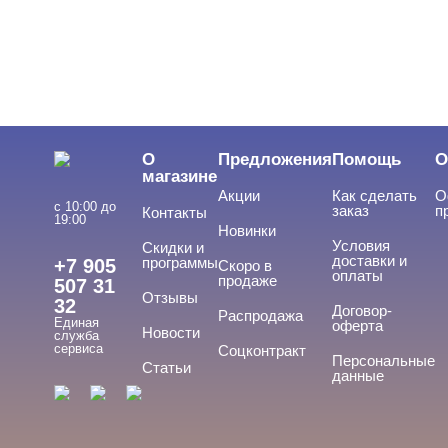
О
Предложения
Помощь
О
магазине
Акции
Как сделать
О
с 10:00 до
заказ
п
Контакты
19:00
Новинки
Условия
Скидки и
доставки и
программы
+7 905
Скоро в
оплаты
продаже
507 31
Отзывы
32
Договор-
Распродажа
Единая
оферта
Новости
служба
сервиса
Соцконтракт
Персональные
Статьи
данные