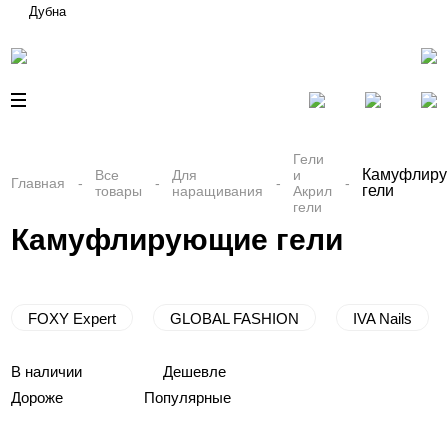
Дубна
Гели
Камуфлир
Все
Для
и
Главная
гели
товары
наращивания
Акрил
гели
Камуфлирующие гели
FOXY Expert
GLOBAL FASHION
IVA Nails
В наличии
Дешевле
Дороже
Популярные