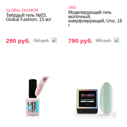
Гель-пластилин
UNO
GLOBAL FASHION
Гели 3D и 4D
Моделирующий гель
Твёрдый гель №03,
молочный,
Global Fashion, 15 мл
камуфлирующий, Uno, 16
Кисти
г
Типсы, формы, клей
290 руб.
790 руб.
450 руб.
995 руб.
БРЕНДЫ
Cвернуть
FOXY Expert
GLOBAL FASHION
IVA Nails
MIO Nails
MONAMI
Показать все