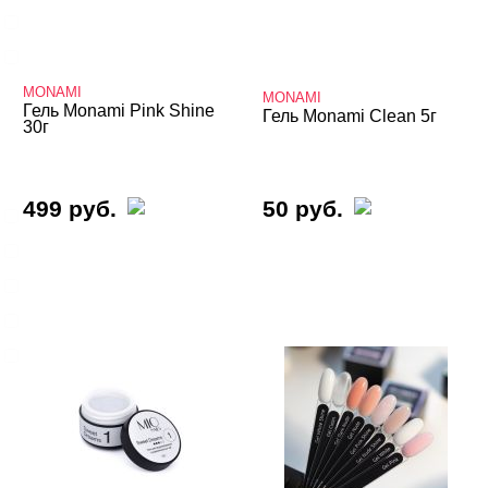
Однофазная
Трехфазная
MONAMI
MONAMI
Гель Monami Pink Shine
Гель Monami Clean 5г
ВИДЫ ГЕЛЕЙ
Cвернуть
30г
499 руб.
50 руб.
LED-гели
LED/UV-гели
Акригель
Уф-Гель
Биогель
Показать все
ТИПЫ ГЕЛЕЙ
Cвернуть