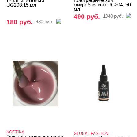
голографическим
теплый розовый
микроблеском UG204, 50
UG208,15 мл
Биогель
мл
490 руб.
1040 руб.
180 руб.
Гели для френча
480 руб.
Камуфлирующие гели
ADRICOCO
ARTEX
CHARME
CosmoLac
COSMOPROFI
E.Mi
ENVY
Formula Profi
NOGTIKA
FOXY
GLOBAL FASHION