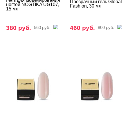
Гель для моделирования
Прозрачный гель Global
ногтей NOGTIKA UG107,
Fashion, 30 мл
Global Fashion
15 мл
I-LAQ
380 руб.
460 руб.
IRISK Professional
560 руб.
800 руб.
Iva Nails
Ju.Bilej
Kodi
MADELON
MIO Nails
MOLLON PRO
MONAMI
Nail Best
Nano Professional