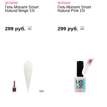
NFU.Oh
MONAMI
MONAMI
Гель Monami Smart
Гель Monami Smart
Nika Nagel
Natural Beige 15г
Natural Pink 15г
NOGTIKA
NOGTISHOP
299 руб.
299 руб.
Patrisa Nail
Severina
UNO
Опция
Конструирующие гели
Однофазные гели
Цветные гели - Gel Color
Гель-желе