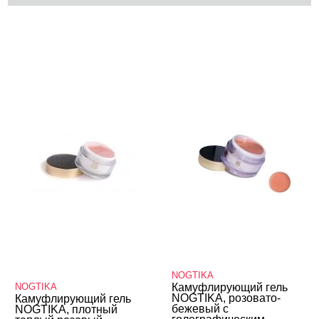
КАТЕГОРИИ
Cбросить
Акции
Новинки
Скоро в продаже
Распродажа
Наборы
Акрилы
Гель-краски
Гели и Акрил гели
База
NOGTIKA
Жидкие гели и полигели
NOGTIKA
Камуфлирующий гель
NOGTIKA, розовато-
Камуфлирующий гель
бежевый с
NOGTIKA, плотный
Акригель (полигель)