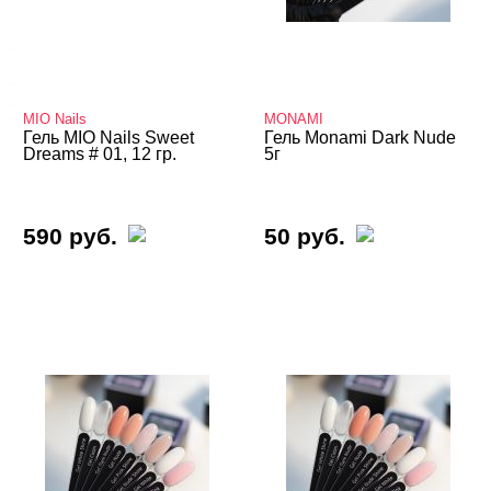
3д
4-d гели
База
MIO Nails
MONAMI
Гель MIO Nails Sweet
Гель Monami Dark Nude
Вельвет
Dreams # 01, 12 гр.
5г
Для френча
Показать все
590 руб.
50 руб.