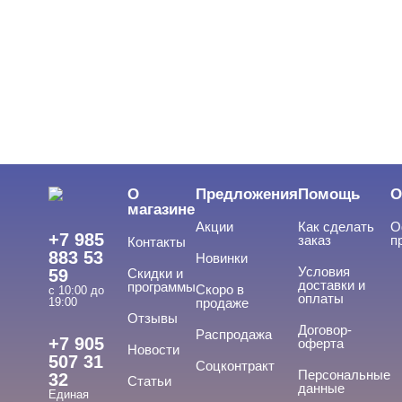
ЦВЕТ
Свернуть
ЦЕНА
Cвернуть
О
Предложения
Помощь
О
магазине
Акции
Как сделать
О
+7 985
заказ
п
Контакты
883 53
Новинки
Условия
59
Скидки и
доставки и
программы
Скоро в
с 10:00 до
оплаты
19:00
продаже
Отзывы
ТИПЫ ГЕЛЕЙ
Договор-
Cвернуть
Распродажа
+7 905
оферта
Новости
507 31
Соцконтракт
Персональные
32
Статьи
данные
Единая