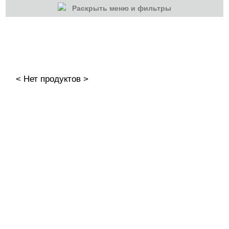
Раскрыть меню и фильтры
КАТЕГОРИИ
Cбросить
Акции
Новинки
< Нет продуктов >
Скоро в продаже
Распродажа
Наборы
Акрилы
Гель-краски
ADRICOCO
AMOKEY
Bagheera Nails