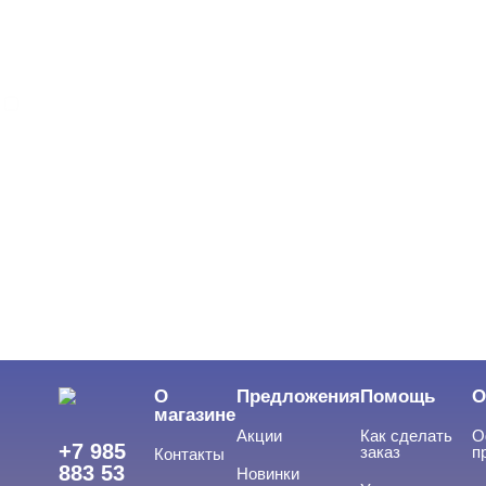
БРЕНДЫ
Cвернуть
NOGTIKA
ЦВЕТ
Свернуть
ЦЕНА
Cвернуть
О
Предложения
Помощь
О
магазине
Акции
Как сделать
О
+7 985
заказ
п
Контакты
883 53
Новинки