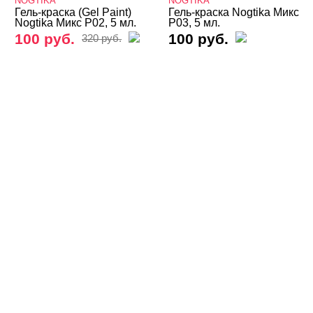
NOGTIKA
NOGTIKA
Гель-краска (Gel Paint)
Гель-краска Nogtika Микс
Nogtika Микс P02, 5 мл.
P03, 5 мл.
KLIO
100 руб.
100 руб.
320 руб.
Kodi
MIO Nails
MONAMI
Nano Professional
Nika Nagel
NOGTIKA
Гель-краска NOGTIKA с эффектом
Гель-краска Микс
Для френча
Мастика
НУГА