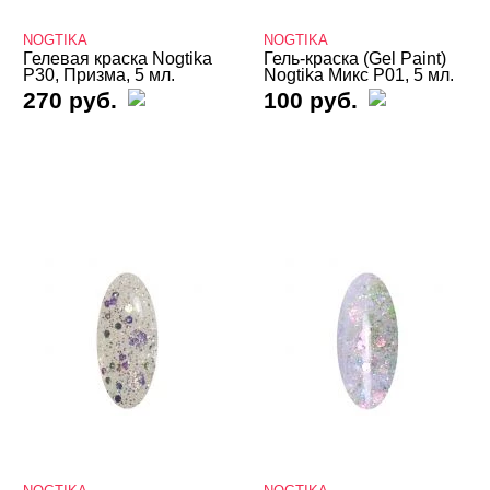
AMOKEY
NOGTIKA
NOGTIKA
Bagheera Nails
Гелевая краска Nogtika
Гель-краска (Gel Paint)
P30, Призма, 5 мл.
Nogtika Микс P01, 5 мл.
Beautix
270 руб.
100 руб.
Bloom
Charme
DE LA RO
Global Fashion
Holy Molly
Imen
InGarden
IRISK
Iva Nails
JU.Bilej