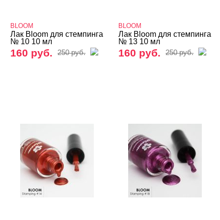
3D дизайн
BLOOM
BLOOM
Valentine's Day
Лак Bloom для стемпинга
Лак Bloom для стемпинга
№ 10 10 мл
№ 13 10 мл
Аэрография
160 руб.
160 руб.
250 руб.
250 руб.
Блестки светоотражающие
Блестки/Песок/Мороженое и др
Втирка, хлопья Юки
Декор "Осколки стекла" и "Северное сияние"
Декор "Радужная крошка", мармелад, крумбсы
Декор для роскошного дизайна ногтей
Кабашоны для выкраски
Камифубуки NEW
Камни, пластиковые украшения, цветы