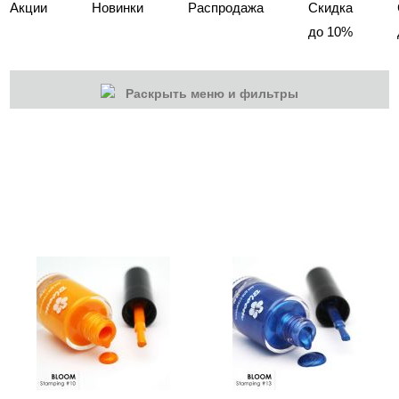
Акции
Новинки
Распродажа
Скидка
до 10%
Раскрыть меню и фильтры
КАТЕГОРИИ
Cбросить
Акции
Новинки
Скоро в продаже
Распродажа
Дизайн ногтей
Втирка-спрей
Жидкая втирка
Ручки маркер для дизайна