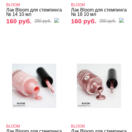
BLOOM
BLOOM
Карандаш-маркер
Лак Bloom для стемпинга
Лак Bloom для стемпинга
№ 14 10 мл
№ 18 10 мл
Кашемир
160 руб.
160 руб.
250 руб.
250 руб.
Клей (гель) для фольги, страз, слайдеров
Колечки на пальцы ног
Кружево и паутинка
Металлические украшения
Наборы для дизайна
Нити, самоклеющаяся лента
Оформление выкрасок и дизайна
Пигменты/Пигменты-Втирки
Полоски для френча
Поталь, Сусальное золото
BLOOM
BLOOM
Лак Bloom для стемпинга
Лак Bloom для стемпинга