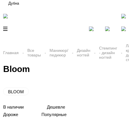
Дубна
Л
Стемпинг
Все
Маникюр/
Дизайн
к
Главная
- дизайн
товары
педикюр
ногтей
д
ногтей
с
Bloom
BLOOM
В наличии
Дешевле
Дороже
Популярные