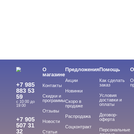
Штампы для стэмпинга
Стразы, жемчуг, пикси
Сухоцветы
Шестигранники/Крупные блестки
Краски для дизайна
ФИМО - резиновые аппликации, штанги
О
Предложения
Помощь
О
магазине
Инструменты
Акции
Как сделать
О
+7 985
заказ
п
Контакты
Лаки для ногтей
883 53
Новинки
Условия
59
Скидки и
Пилки, блоки
доставки и
программы
Скоро в
с 10:00 до
оплаты
19:00
продаже
Подология
Отзывы
Договор-
Распродажа
+7 905
оферта
Новости
Уход
507 31
Соцконтракт
Персональные
32
Статьи
Фрезы, боры, колпачки