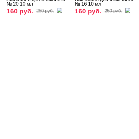
Ракушки, шелл-декор
№ 20 10 мл
№ 16 10 мл
160 руб.
160 руб.
250 руб.
250 руб.
Слюда, пралине
Соты, конфетти, ромбики, миксы
Стемпинг - дизайн ногтей
Аксессуары и жидкости
Альбомы для пластин
Наборы для стемпинга
Пластины для стемпинга
Лак и краска для стемпинга
Bloom
Dance Legend
GELLAKTIK