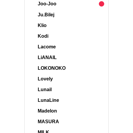
Joo-Joo
Ju.Bilej
Klio
Kodi
Lacome
LiANAIL
LOKONOKO
Lovely
Lunail
LunaLine
Madelon
MASURA
MILK