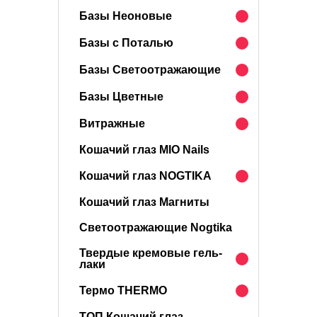
Базы Неоновые
Базы с Поталью
Базы Светоотражающие
Базы Цветные
Витражные
Кошачий глаз MIO Nails
Кошачий глаз NOGTIKA
Кошачий глаз Магниты
Светоотражающие Nogtika
Твердые кремовые гель-
лаки
Термо THERMO
ТОП Кошачий глаз