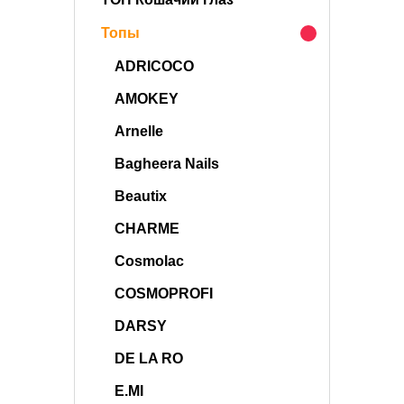
Топы
ADRICOCO
AMOKEY
Arnelle
Bagheera Nails
Beautix
CHARME
Cosmolac
COSMOPROFI
DARSY
DE LA RO
E.MI