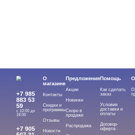
Однофазная
Трехфазная
ВИДЫ ГЕЛЕЙ
Cвернуть
LED-гели
LED/UV-гели
О
Предложения
Помощь
О
Акригель
магазине
Акции
Как сделать
О
Уф-Гель
+7 985
заказ
п
Контакты
883 53
Новинки
Биогель
Условия
59
Скидки и
доставки и
программы
Скоро в
Показать все
с 10:00 до
оплаты
19:00
продаже
Отзывы
ТИПЫ ГЕЛЕЙ
Договор-
Cвернуть
Распродажа
+7 905
оферта
Новости
507 31