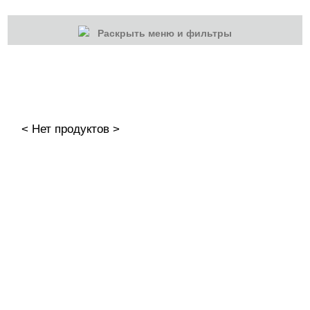
Раскрыть меню и фильтры
КАТЕГОРИИ
Cбросить
Акции
Новинки
< Нет продуктов >
Скоро в продаже
Распродажа
Наборы
Акрилы
Гель-краски
Гели и Акрил гели
База