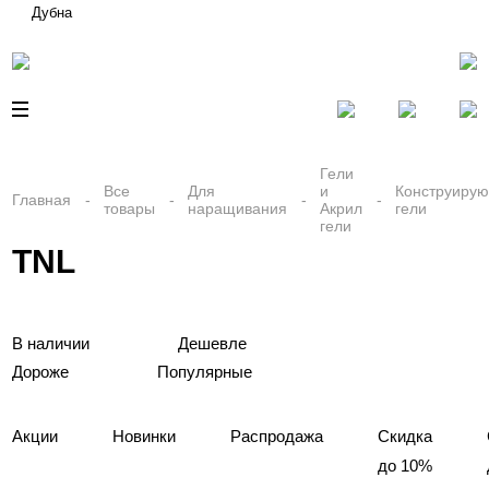
Дубна
Гели
Все
Для
и
Конструиру
Главная
товары
наращивания
Акрил
гели
гели
TNL
В наличии
Дешевле
Дороже
Популярные
Акции
Новинки
Распродажа
Скидка
до 10%