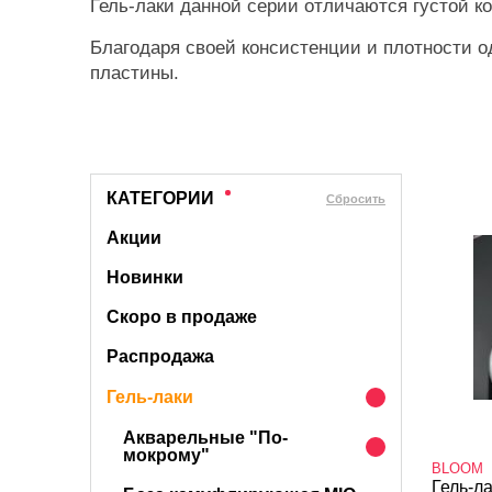
Гель-лаки данной серии отличаются густой к
Благодаря своей консистенции и плотности о
пластины.
КАТЕГОРИИ
Cбросить
Акции
Новинки
Скоро в продаже
Распродажа
Гель-лаки
Акварельные "По-
мокрому"
BLOOM
Гель-л