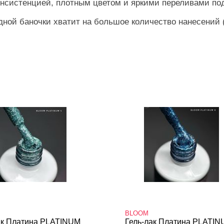
онсистенцией, плотным цветом и яркими переливами по
дной баночки хватит на большое количество нанесений (
BLOOM
ак Платина PLATINUM
Гель-лак Платина PLATI