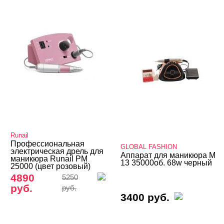
Скоро в продаже
Распродажа
Мебель для салонов
Оборудование
Аппараты Global Fashion
Аппараты MARATHON
Аппараты STRONG
Runail
Аппараты для маникюра и педикюра
Профессиональная
GLOBAL FASHION
электрическая дрель для
Аппарат для маникюра M
маникюра Runail PM
Аппараты для маникюра Mercedes
13 35000об. 68w черный
25000 (цвет розовый)
Аппараты для маникюра ZS601
4890
5250
руб.
руб.
Бестеневые лампы
3400 руб.
Ванночки для маникюра/педикюра