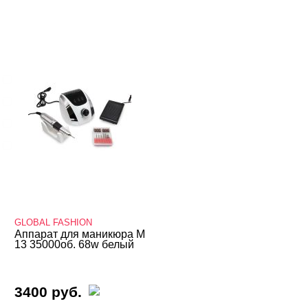
БРЕНДЫ
Cвернуть
CHARME-PRO
GLOBAL FASHION
Runail
T&H
ЦЕНА
Cвернуть
GLOBAL FASHION
Аппарат для маникюра M
13 35000об. 68w белый
3400 руб.