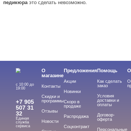
педикюра
это сделать невозможно.
О
Предложения
Помощь
О
магазине
Акции
Как сделать
О
с 10:00 до
заказ
п
Контакты
19:00
Новинки
Условия
Скидки и
доставки и
программы
+7 905
Скоро в
оплаты
продаже
507 31
Отзывы
32
Договор-
Распродажа
Единая
оферта
Новости
служба
сервиса
Соцконтракт
Персональные