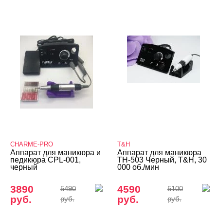
Воскоплавы и восконагревалели
Вытяжки, сушки, пылесборники
Лампы
Парафиновые ванны
Подставки для педикюра
Сменные лампочки, ванночки, мешки
Стерилизаторы, крафт-пакеты
Электро – валенки, электро – варежки
CHARME-PRO
Дарсонваль
T&H
Аппарат для маникюра и
Аппарат для маникюра
педикюра CPL-001,
TH-503 Черный, T&H, 30
Одежда для мастеров
черный
000 об./мин
Товары со скидкой
3890
4590
5490
5100
руб.
руб.
руб.
руб.
Учебные пособия, журналы