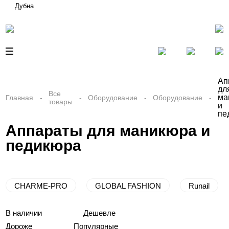
Дубна
Ап
дл
Все
ма
Главная
Оборудование
Оборудование
товары
и
пе
Аппараты для маникюра и
педикюра
CHARME-PRO
GLOBAL FASHION
Runail
В наличии
Дешевле
Дороже
Популярные