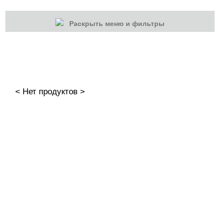
Раскрыть меню и фильтры
КАТЕГОРИИ
Cбросить
Акции
Новинки
< Нет продуктов >
Скоро в продаже
Распродажа
Наборы
Акрилы
Гель-краски
Гели и Акрил гели
База