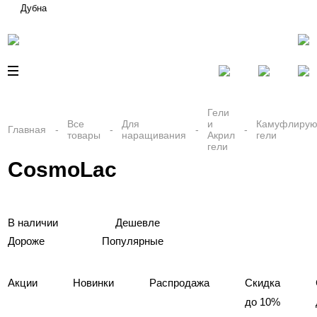
Дубна
Гели
Все
Для
и
Камуфлиру
Главная
товары
наращивания
Акрил
гели
гели
CosmoLac
В наличии
Дешевле
Дороже
Популярные
Акции
Новинки
Распродажа
Скидка
до 10%