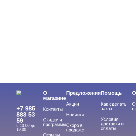
Однофазная
Трехфазная
ВИДЫ ГЕЛЕЙ
Cвернуть
LED-гели
LED/UV-гели
О
Предложения
Помощь
О
Акригель
магазине
Акции
Как сделать
О
Уф-Гель
+7 985
заказ
п
Контакты
883 53
Новинки
Биогель
Условия
59
Скидки и
доставки и
программы
Скоро в
Показать все
с 10:00 до
оплаты
19:00
продаже
Отзывы