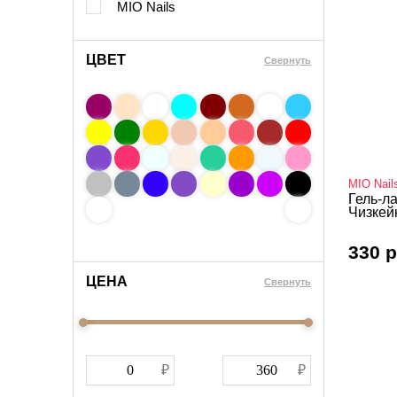
MIO Nails
ЦВЕТ
Свернуть
MIO Nail
Гель-ла
Чизкейк
330 р
ЦЕНА
Cвернуть