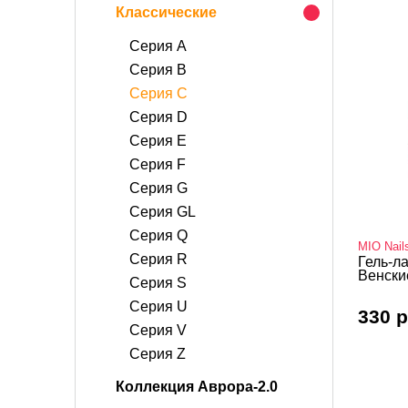
Классические
Серия A
Серия B
Серия C
Серия D
Серия E
Серия F
Серия G
Серия GL
Серия Q
MIO Nail
Серия R
Гель-ла
Венски
Серия S
Серия U
330 р
Серия V
Серия Z
Коллекция Аврора-2.0