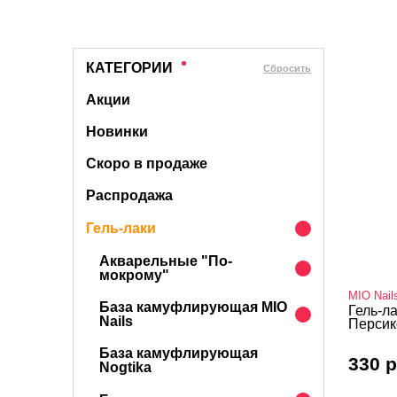
КАТЕГОРИИ
Cбросить
Акции
Новинки
Скоро в продаже
Распродажа
Гель-лаки
Акварельные "По-
мокрому"
MIO Nail
База камуфлирующая MIO
Гель-ла
Nails
Персик
База камуфлирующая
330 р
Nogtika