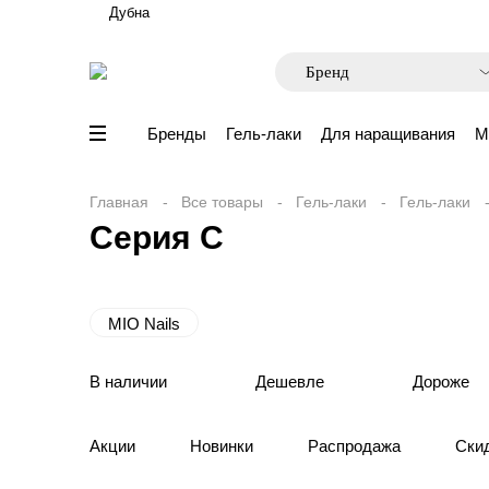
Дубна
Бренды
Гель-лаки
Для наращивания
М
Главная
Все товары
Гель-лаки
Гель-лаки
Серия C
MIO Nails
В наличии
Дешевле
Дороже
Акции
Новинки
Распродажа
Ски