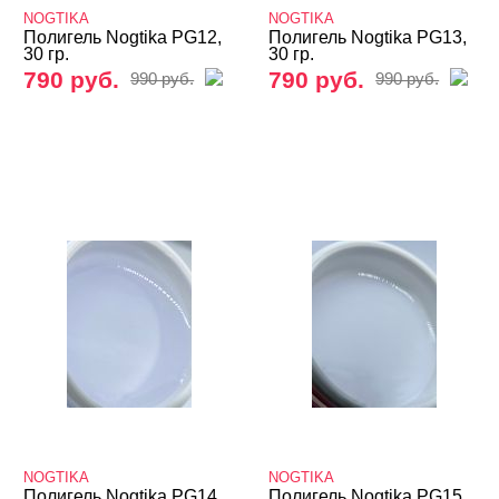
NOGTIKA
NOGTIKA
Cosmoprofi
Полигель Nogtika PG12,
Полигель Nogtika PG13,
30 гр.
30 гр.
Cosmoprofi
790 руб.
790 руб.
990 руб.
990 руб.
DE LA RO
E.Mi
Fly Mary
Formula Profi
FOXY
Giorgio Capachini
Grattol
Holly Molly
Imen
InGarden
NOGTIKA
NOGTIKA
Полигель Nogtika PG14,
Полигель Nogtika PG15,