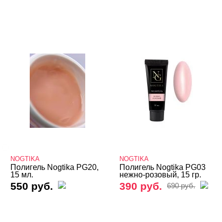
Гель-пластилин
Гели 3D и 4D
Кисти
Типсы, формы, клей
БРЕНДЫ
Cвернуть
NOGTIKA
NOGTIKA
NOGTIKA
Полигель Nogtika PG20,
Полигель Nogtika PG03
15 мл.
нежно-розовый, 15 гр.
ЦВЕТ
Свернуть
550 руб.
390 руб.
690 руб.