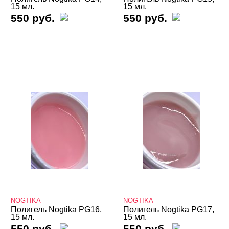
Irisk
15 мл.
15 мл.
550 руб.
550 руб.
Klio
LOKONOKO
Lovely
Lunail
LunaLine
MIO Nails
MOLLON PRO
Mystique
NAIL MODA
NOGTIKA
NOGTIKA
NOGTIKA
Planet Nails
Полигель Nogtika PG16,
Полигель Nogtika PG17,
15 мл.
15 мл.
Runail
550 руб.
550 руб.