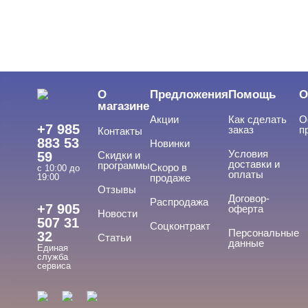
LED-гели
LED/UV-гели
О
Предложения
Помощь
О
Акригель
магазине
Акции
Как сделать
О
Уф-Гель
+7 985
заказ
п
Контакты
883 53
Новинки
Биогель
Условия
59
Скидки и
доставки и
программы
Скоро в
Показать все
с 10:00 до
оплаты
19:00
продаже
Отзывы
ТИПЫ ГЕЛЕЙ
Договор-
Cвернуть
Распродажа
+7 905
оферта
Новости
507 31
Соцконтракт
Персональные
32
Статьи
данные
Единая
3д
служба
сервиса
4-d гели
База