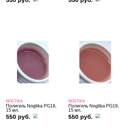
Secret Nail Art
SEREBRO
Trend Nails
VENZEL
Опция
Биогель
Гели для френча
Камуфлирующие гели
Конструирующие гели
NOGTIKA
NOGTIKA
Однофазные гели
Полигель Nogtika PG18,
Полигель Nogtika PG19,
15 мл.
15 мл.
Цветные гели - Gel Color
550 руб.
550 руб.
Гель-желе