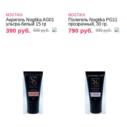
База
NOGTIKA
NOGTIKA
Жидкие гели и полигели
Акригель Nogtika AG01
Полигель Nogtika PG11
ультра-белый 15 гр
прозрачный, 30 гр.
390 руб.
790 руб.
Акригель (полигель)
690 руб.
990 руб.
ADRICOCO
AMOKEY
Arnelle
ARTEX
Bagheera Nails
BLOOM
BSG
CHARME
COSMOLAC