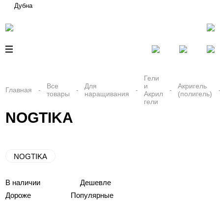
Дубна
Гели
Все
Для
и
Акригель
Главная
товары
наращивания
Акрил
(полигель)
гели
NOGTIKA
NOGTIKA
В наличии
Дешевле
Дороже
Популярные