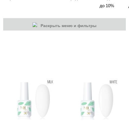
до 10%
Раскрыть меню и фильтры
КАТЕГОРИИ
Cбросить
Акции
Новинки
Скоро в продаже
Распродажа
Гель-лаки
Акварельные "По-мокрому"
База камуфлирующая MIO Nails
Люкс