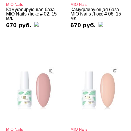
Светоотражающие Nogtika
MIO Nails
MIO Nails
Камуфлирующая база
Камуфлирующая база
Твердые кремовые гель-лаки
MIO Nails Люкс # 02, 15
MIO Nails Люкс # 06, 15
мл.
мл.
Термо THERMO
670 руб.
670 руб.
ТОП Кошачий глаз
Топы
Хамелеон
Гель-лаки Bloom
Гель-лаки FOXY
Гель-лаки GLOBAL FASHION
Гель-лаки Holy Molly
Гель-лаки MIO Nails
Гель-лаки Nogtika
MIO Nails
MIO Nails