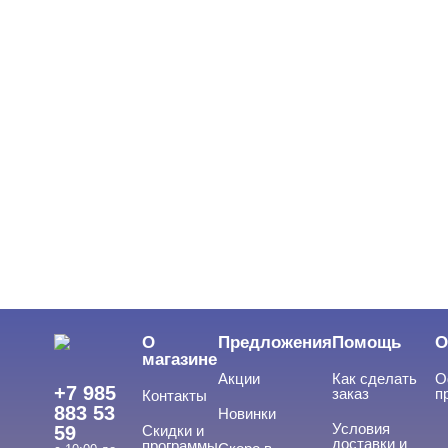
О
Предложения
Помощь
О
магазине
Акции
Как сделать
О
+7 985
заказ
п
Контакты
883 53
Новинки
Условия
59
Скидки и
доставки и
программы