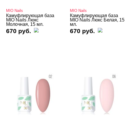
Люкс с блестками
MIO Nails
MIO Nails
База камуфлирующая Nogtika
Камуфлирующая база
Камуфлирующая база
MIO Nails Люкс
MIO Nails Люкс Белая, 15
Базы
Молочная, 15 мл.
мл.
670 руб.
670 руб.
Базы камуфлирующие
Базы Неоновые
Базы с Поталью
Базы Светоотражающие
Базы Цветные
Витражные
Кошачий глаз MIO Nails
Кошачий глаз NOGTIKA
Кошачий глаз Магниты