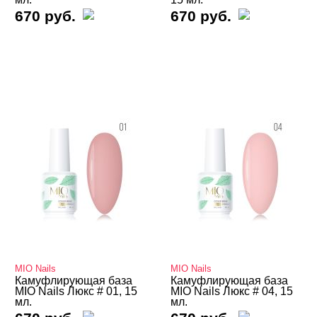
Показать все
670 руб.
670 руб.
MIO Nails
MIO Nails
Камуфлирующая база
Камуфлирующая база
MIO Nails Люкс # 01, 15
MIO Nails Люкс # 04, 15
мл.
мл.