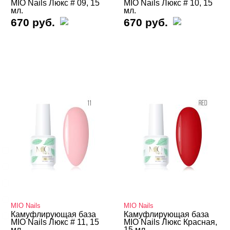
MIO Nails Люкс # 09, 15
MIO Nails Люкс # 10, 15
мл.
мл.
ЦЕНА
Cвернуть
670 руб.
670 руб.
ТИПЫ ГЕЛЕЙ
Cвернуть
База
База для донаращивания
База жесткая
База жидкая
MIO Nails
MIO Nails
Камуфлирующая база
Камуфлирующая база
База камуфлирующая
MIO Nails Люкс # 11, 15
MIO Nails Люкс Красная,
мл.
15 мл.