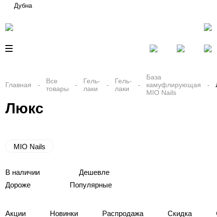
Дубна
База
Все
Гель-
Гель-
Главная
камуфлирующая
товары
лаки
лаки
MIO Nails
Люкс
MIO Nails
В наличии
Дешевле
Дороже
Популярные
Акции
Новинки
Распродажа
Скидка