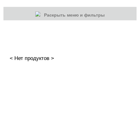
Раскрыть меню и фильтры
КАТЕГОРИИ
Cбросить
Акции
Новинки
< Нет продуктов >
Скоро в продаже
Распродажа
Дизайн ногтей
Втирка-спрей
Жидкая втирка
Ручки маркер для дизайна
3D дизайн