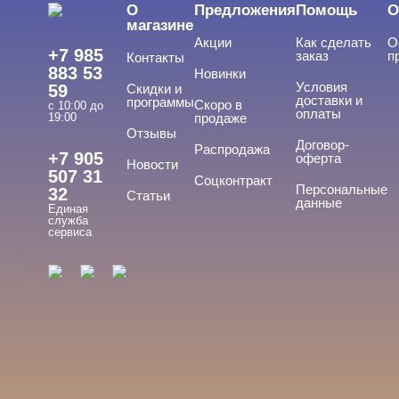
О
Предложения
Помощь
О
Подология
магазине
Акции
Как сделать
О
Уход
+7 985
заказ
п
Контакты
883 53
Новинки
Фрезы, боры, колпачки
Условия
59
Скидки и
доставки и
программы
Скоро в
с 10:00 до
оплаты
19:00
продаже
Отзывы
БРЕНДЫ
Договор-
Cвернуть
Распродажа
+7 905
оферта
Новости
507 31
Соцконтракт
Персональные
32
Статьи
данные
Единая
ADRICOCO
служба
сервиса
ARAVIA
ARTEX
BEAUTIX
BENOVY
Показать все