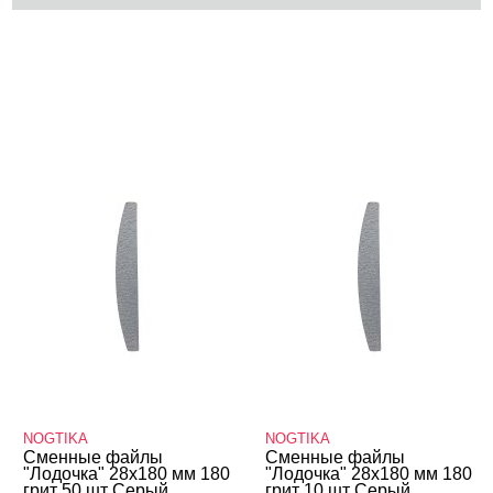
КАТЕГОРИИ
Cбросить
Акции
Новинки
Скоро в продаже
Распродажа
Дизайн ногтей
Инструменты
Лаки для ногтей
Пилки, блоки
Бафы, полировщики, шлифовщики
NOGTIKA
NOGTIKA
Для натуральных ногтей
Сменные файлы
Сменные файлы
"Лодочка" 28х180 мм 180
"Лодочка" 28х180 мм 180
Одноразовые наборы
грит 50 шт Серый,
грит 10 шт Серый,