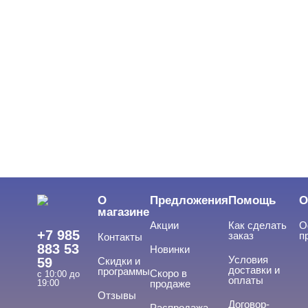
О
Предложения
Помощь
О
магазине
Акции
Как сделать
О
+7 985
заказ
п
Контакты
883 53
Новинки
Условия
59
Скидки и
доставки и
программы
Скоро в
с 10:00 до
оплаты
19:00
продаже
Отзывы
Договор-
Распродажа