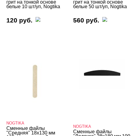
грит на тонкой основе
грит на тонкой основе
Сменные файлы NailPro
белые 10 шт/уп, Nogtika
белые 50 шт/уп, Nogtika
Сменные файлы Nogturne
120 руб.
560 руб.
Сменные файлы ONIQ
Сменные файлы ParisNail
Сменные файлы Runail
Сменные файлы SMART
Сменные файлы TNL
Сменные файлы Союз Мастеров
Стеклянные и металлические
Подология
Уход
NOGTIKA
NOGTIKA
Фрезы, боры, колпачки
Сменные файлы
Сменные файлы
"Средняя" 18х130 мм