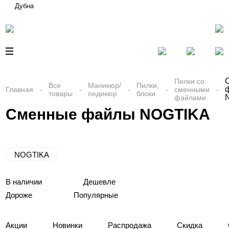
Дубна
Пилки со
Все
Маникюр/
Пилки,
Главная
сменными
товары
педикюр
блоки
файлами
Сменные файлы NOGTIKA
NOGTIKA
В наличии
Дешевле
Дороже
Популярные
Акции
Новинки
Распродажа
Скидка