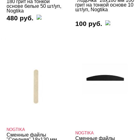
"Лодочка" 28х180 мм 100
180 грит на тонкой
грит на тонкой основе 10
основе белые 50 шт/уп,
шт/уп, Nogtika
Nogtika
БРЕНДЫ
Cвернуть
480 руб.
100 руб.
NOGTIKA
ЦЕНА
Cвернуть
ВИДЫ ПИЛОК
Cвернуть
NOGTIKA
NOGTIKA
Сменные файлы
Основы
Сменные файлы
"Средняя" 18х130 мм