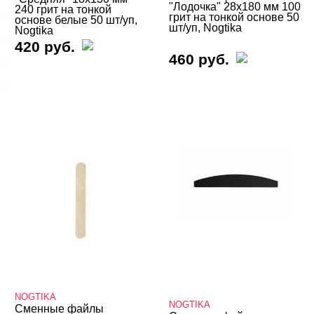
"Лодочка" 28х180 мм 100
240 грит на тонкой
Сменные файлы
грит на тонкой основе 50
основе белые 50 шт/уп,
шт/уп, Nogtika
Nogtika
Для маникюра
420 руб.
460 руб.
Для педикюра
Компактные
NOGTIKA
NOGTIKA
Сменные файлы