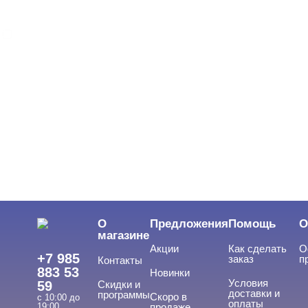
MIO Nails
ЦВЕТ
Свернуть
ЦЕНА
Cвернуть
О
Предложения
Помощь
О
магазине
Акции
Как сделать
О
+7 985
заказ
п
Контакты
883 53
Новинки
Условия
59
Скидки и
доставки и
программы
Скоро в
с 10:00 до
оплаты
19:00
продаже