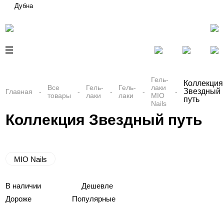
Дубна
Гель-
Коллекция
Все
Гель-
Гель-
лаки
Звездный
Главная
товары
лаки
лаки
MIO
путь
Nails
Коллекция Звездный путь
MIO Nails
В наличии
Дешевле
Дороже
Популярные