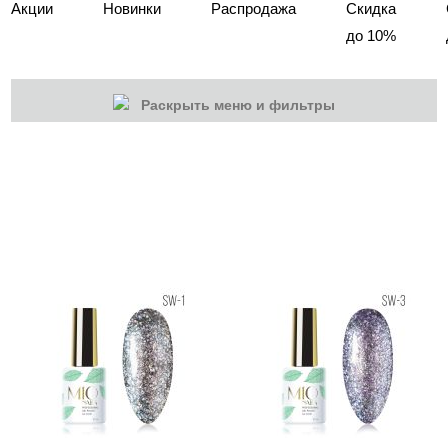
Акции
Новинки
Распродажа
Скидка
до 10%
Раскрыть меню и фильтры
КАТЕГОРИИ
Cбросить
Акции
Новинки
Скоро в продаже
Распродажа
Гель-лаки
Акварельные "По-мокрому"
База камуфлирующая MIO Nails
База камуфлирующая Nogtika