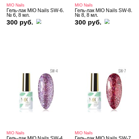
MIO Nails
MIO Nails
Термо THERMO
Гель-лак MIO Nails SW-6.
Гель-лак MIO Nails SW-8.
№ 6, 8 мл.
№ 8, 8 мл.
300 руб.
300 руб.
ТОП Кошачий глаз
Топы
Хамелеон
Гель-лаки Bloom
Гель-лаки FOXY
Гель-лаки GLOBAL FASHION
Гель-лаки Holy Molly
Гель-лаки MIO Nails
Белая и прозрачная кошечки
Воздушная кошка Air Cats
MIO Nails
MIO Nails
Классические
Гель-лак MIO Nails SW-4.
Гель-лак MIO Nails SW-7.