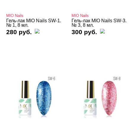
Базы
MIO Nails
MIO Nails
Базы камуфлирующие
Гель-лак MIO Nails SW-1.
Гель-лак MIO Nails SW-3.
№ 1, 8 мл.
№ 3, 8 мл.
280 руб.
300 руб.
Базы Неоновые
Базы с Поталью
Базы Светоотражающие
Базы Цветные
Витражные
Кошачий глаз MIO Nails
Кошачий глаз NOGTIKA
Кошачий глаз Магниты
Светоотражающие Nogtika
Твердые кремовые гель-лаки