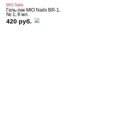
MIO Nails
Термо THERMO
Гель-лак MIO Nails BR-1.
№ 1, 8 мл.
420 руб.
ТОП Кошачий глаз
Топы
Хамелеон
Гель-лаки Bloom
Гель-лаки FOXY
Гель-лаки GLOBAL FASHION
Гель-лаки Holy Molly
Гель-лаки MIO Nails
Белая и прозрачная кошечки
Воздушная кошка Air Cats
Классические