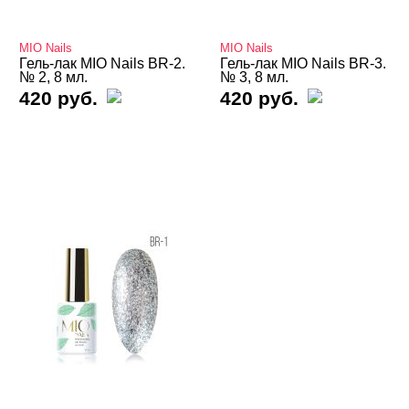
Базы
MIO Nails
MIO Nails
Базы камуфлирующие
Гель-лак MIO Nails BR-2.
Гель-лак MIO Nails BR-3.
№ 2, 8 мл.
№ 3, 8 мл.
420 руб.
420 руб.
Базы Неоновые
Базы с Поталью
Базы Светоотражающие
Базы Цветные
Витражные
Кошачий глаз MIO Nails
Кошачий глаз NOGTIKA
Кошачий глаз Магниты
Светоотражающие Nogtika
Твердые кремовые гель-лаки