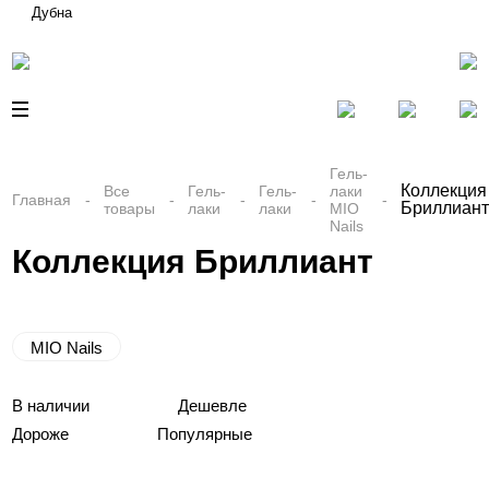
Дубна
Гель-
Коллекция
Все
Гель-
Гель-
лаки
Главная
Бриллиан
товары
лаки
лаки
MIO
Nails
Коллекция Бриллиант
MIO Nails
В наличии
Дешевле
Дороже
Популярные