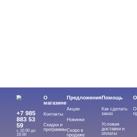
MIO Nails
ЦВЕТ
Свернуть
ЦЕНА
Cвернуть
О
Предложения
Помощь
О
магазине
Акции
Как сделать
О
+7 985
заказ
п
Контакты
883 53
Новинки
Условия
59
Скидки и
доставки и
программы
Скоро в
с 10:00 до
оплаты
19:00
продаже