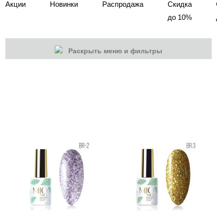
Акции
Новинки
Распродажа
Скидка
до 10%
Раскрыть меню и фильтры
КАТЕГОРИИ
Cбросить
Акции
Новинки
Скоро в продаже
Распродажа
Гель-лаки
Акварельные "По-мокрому"
База камуфлирующая MIO Nails
База камуфлирующая Nogtika