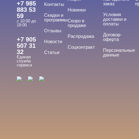
+7 985
заказ
п
Контакты
883 53
Новинки
Условия
59
Скидки и
доставки и
программы
Скоро в
с 10:00 до
оплаты
19:00
продаже
Отзывы
ТИПЫ ГЕЛЕЙ
Договор-
Cвернуть
Распродажа
+7 905
оферта
Новости
507 31
Соцконтракт
Персональные
32
Статьи
данные
Единая
Вельвет
служба
сервиса
Для френча
Матовый
С хлопьями
Топ
Показать все