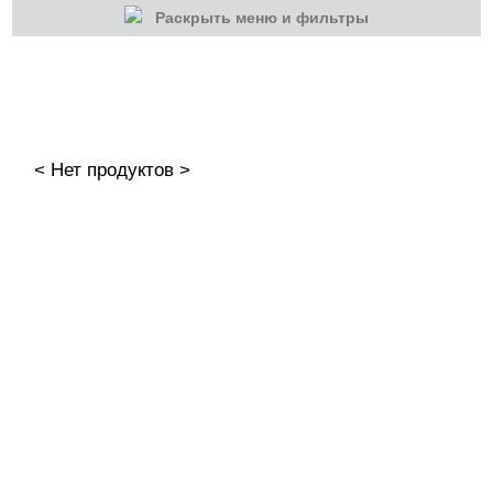
Раскрыть меню и фильтры
КАТЕГОРИИ
Cбросить
Акции
Новинки
< Нет продуктов >
Скоро в продаже
Распродажа
Гель-лаки
Акварельные "По-мокрому"
База камуфлирующая MIO Nails
База камуфлирующая Nogtika
Базы
Базы камуфлирующие