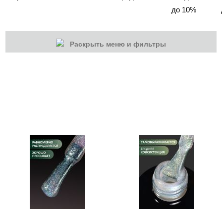
до 10%
Раскрыть меню и фильтры
КАТЕГОРИИ
Cбросить
Акции
Новинки
Скоро в продаже
Распродажа
Гель-лаки
Акварельные "По-мокрому"
База камуфлирующая MIO Nails
База камуфлирующая Nogtika