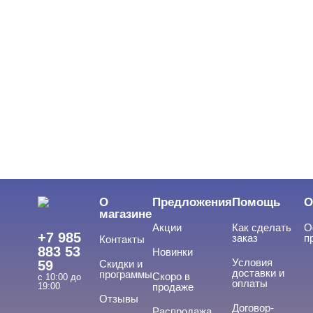
FOXY Expert
ЦВЕТ
Свернуть
ЦЕНА
Cвернуть
О
Предложения
Помощь
О
магазине
Акции
Как сделать
О
+7 985
заказ
п
Контакты
883 53
Новинки
Условия
59
Скидки и
доставки и
программы
Скоро в
с 10:00 до
оплаты
19:00
продаже
Отзывы
ТИПЫ ГЕЛЕЙ
Договор-
Cвернуть
Распродажа