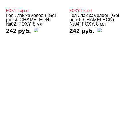
Базы
FOXY Expert
FOXY Expert
Базы камуфлирующие
Гель-лак хамелеон (Gel
Гель-лак хамелеон (Gel
polish CHAMELEON)
polish CHAMELEON)
№02, FOXY, 8 мл
№04, FOXY, 8 мл
Базы Неоновые
242 руб.
242 руб.
Базы с Поталью
Базы Светоотражающие
Базы Цветные
Витражные
Кошачий глаз MIO Nails
Кошачий глаз NOGTIKA
Кошачий глаз Магниты
Светоотражающие Nogtika
Твердые кремовые гель-лаки