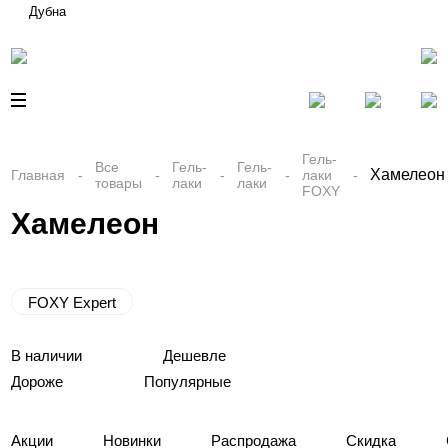
Дубна
Гель-
Все
Гель-
Гель-
Хамелеон
Главная
лаки
товары
лаки
лаки
FOXY
Хамелеон
FOXY Expert
В наличии
Дешевле
Дороже
Популярные
Акции
Новинки
Распродажа
Скидка