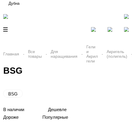
Дубна
Гели
Все
Для
и
Акригель
Главная
товары
наращивания
Акрил
(полигель)
гели
BSG
BSG
В наличии
Дешевле
Дороже
Популярные