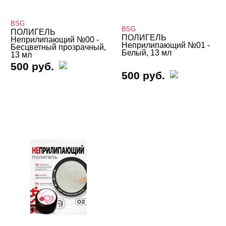
Cosmoprofi
BSG
Cosmoprofi
BSG
ПОЛИГЕЛЬ
ПОЛИГЕЛЬ
Неприлипающий №00 -
Неприлипающий №01 -
Бесцветный прозрачный,
DE LA RO
Белый, 13 мл
13 мл
500 руб.
E.Mi
500 руб.
Fly Mary
Formula Profi
FOXY
Giorgio Capachini
Grattol
Holly Molly
Imen
InGarden