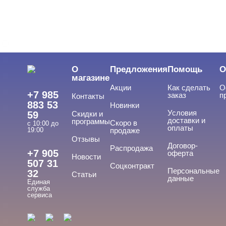
LED-гели
LED/UV-гели
О
Предложения
Помощь
О
Акригель
магазине
Акции
Как сделать
О
Уф-Гель
+7 985
заказ
п
Контакты
883 53
Новинки
Биогель
Условия
59
Скидки и
доставки и
программы
Скоро в
Показать все
с 10:00 до
оплаты
19:00
продаже
Отзывы
ТИПЫ ГЕЛЕЙ
Договор-
Cвернуть
Распродажа
+7 905
оферта
Новости
507 31
Соцконтракт
Персональные
32
Статьи
данные
Единая
3д
служба
сервиса
4-d гели
База