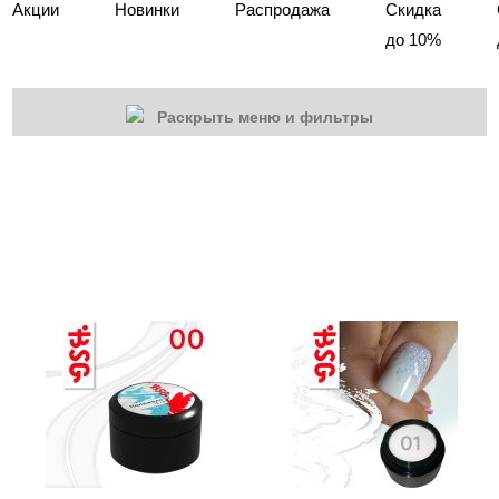
Акции
Новинки
Распродажа
Скидка
до 10%
Раскрыть меню и фильтры
КАТЕГОРИИ
Cбросить
Акции
Новинки
Скоро в продаже
Распродажа
Наборы
Акрилы
Гель-краски
Гели и Акрил гели