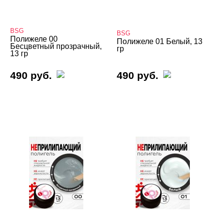
База
BSG
Жидкие гели и полигели
BSG
Полижеле 00
Полижеле 01 Белый, 13
Бесцветный прозрачный,
гр
Акригель (полигель)
13 гр
ADRICOCO
490 руб.
490 руб.
AMOKEY
Arnelle
ARTEX
Bagheera Nails
BLOOM
BSG
CHARME
COSMOLAC