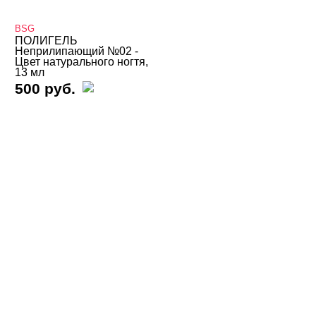
Irisk
BSG
Klio
ПОЛИГЕЛЬ
Неприлипающий №02 -
LOKONOKO
Цвет натурального ногтя,
13 мл
Lovely
500 руб.
Lunail
LunaLine
MIO Nails
MOLLON PRO
Mystique
NAIL MODA
NOGTIKA
Planet Nails
Runail