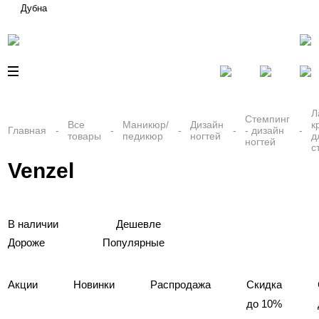
Дубна
Л
Стемпинг
Все
Маникюр/
Дизайн
к
Главная
- дизайн
товары
педикюр
ногтей
д
ногтей
с
Venzel
В наличии
Дешевле
Дороже
Популярные
Акции
Новинки
Распродажа
Скидка
до 10%