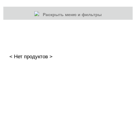
Раскрыть меню и фильтры
КАТЕГОРИИ
Cбросить
Акции
Новинки
< Нет продуктов >
Скоро в продаже
Распродажа
Дизайн ногтей
Втирка-спрей
Жидкая втирка
Ручки маркер для дизайна
3D дизайн