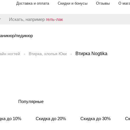
Доставка и оплата
Скидки и бонусы
Отзывы
О маг
Искать, например
гель-лак
аникюр/педикюр
Втирка Nogtika
айн ногтей
Втирка, хлопья Юки
Популярные
дка до 10%
Скидка до 20%
Скидка до 30%
Ск