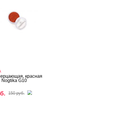
A
ерцающая, красная
 Nogtika G10
б.
150 руб.