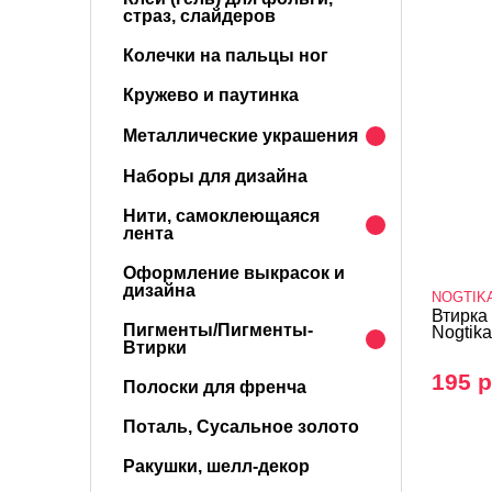
страз, слайдеров
Колечки на пальцы ног
Кружево и паутинка
Металлические украшения
Наборы для дизайна
Нити, самоклеющаяся
лента
Оформление выкрасок и
дизайна
NOGTIK
Втирка
Пигменты/Пигменты-
Nogtika,
Втирки
195 р
Полоски для френча
Поталь, Сусальное золото
Ракушки, шелл-декор