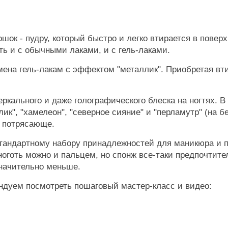
шок - пудру, который быстро и легко втирается в повер
ь и с обычными лаками, и с гель-лаками.
мена гель-лакам с эффектом "металлик". Приобретая вти
кального и даже голографического блеска на ногтях. В
к", "хамелеон", "северное сияние" и "перламутр" (на б
и потрясающе.
стандартному набору принадлежностей для маникюра и 
ноготь можно и пальцем, но спонж все-таки предпочтит
значительно меньше.
ндуем посмотреть пошаговый мастер-класс и видео: