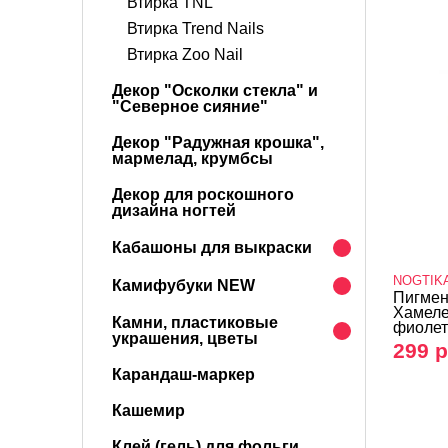
Втирка TNL
Втирка Trend Nails
Втирка Zoo Nail
Декор "Осколки стекла" и
"Северное сияние"
Декор "Радужная крошка",
мармелад, крумбсы
Декор для роскошного
дизайна ногтей
Кабашоны для выкраски
NOGTIK
Камифубуки NEW
Пигмен
Хамеле
Камни, пластиковые
фиолет
украшения, цветы
299 р
Карандаш-маркер
Кашемир
Клей (гель) для фольги,