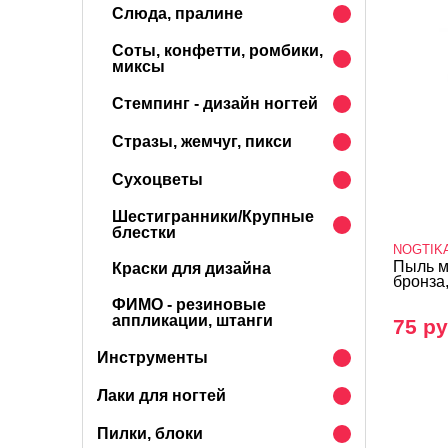
Слюда, пралине
Соты, конфетти, ромбики,
миксы
Стемпинг - дизайн ногтей
Стразы, жемчуг, пикси
Сухоцветы
Шестигранники/Крупные
блестки
NOGTIK
Пыль м
Краски для дизайна
бронза,
ФИМО - резиновые
аппликации, штанги
75 ру
Инструменты
Лаки для ногтей
Пилки, блоки