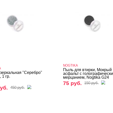
NOGTIKA
A
Пыль для втирки, Мокрый
 зеркальная "Серебро"
асфальт с голографическ
 1 гр.
мерцанием, Nogtika G24
75 руб.
150 руб.
уб.
450 руб.