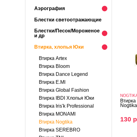
Аэрография
Блестки светоотражающие
Блестки/Песок/Мороженое
и др
Втирка, хлопья Юки
Втирка Artex
Втирка Bloom
Втирка Dance Legend
Втирка E.MI
Втирка Global Fashion
NOGTIK
Втирка IBDI Хлопья Юки
Втирка
Nogtika,
Втирка Iris'k Professional
Втирка MONAMI
130 р
Втирка Nogtika
Втирка SEREBRO