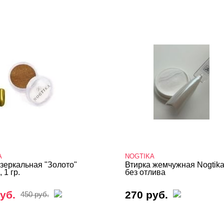
A
NOGTIKA
 зеркальная "Золото"
Втирка жемчужная Nogtik
 1 гр.
без отлива
уб.
270 руб.
450 руб.