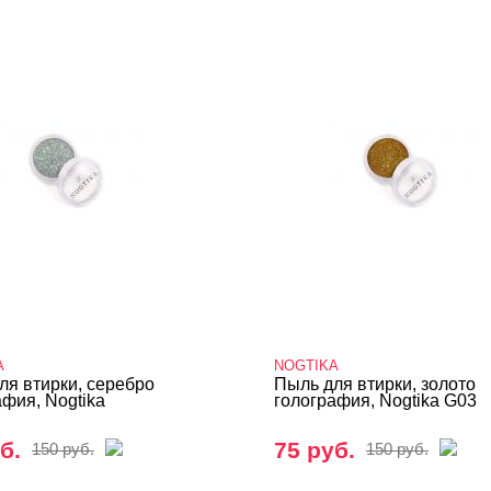
A
NOGTIKA
ля втирки, серебро
Пыль для втирки, золото
афия, Nogtika
голография, Nogtika G03
б.
75 руб.
150 руб.
150 руб.