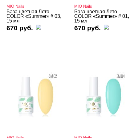
MIO Nails
MIO Nails
Базы камуфлирующие
База цветная Лето
База цветная Лето
COLOR «Summer» # 03,
COLOR «Summer» # 01,
15 мл
15 мл
Базы Неоновые
670 руб.
670 руб.
Базы с Поталью
Базы Светоотражающие
Базы Цветные
Adricoco
AMOKEY
Bagheera Nails
Bloom
BSG
ENVY
FOXY
MIO Nails
MIO Nails