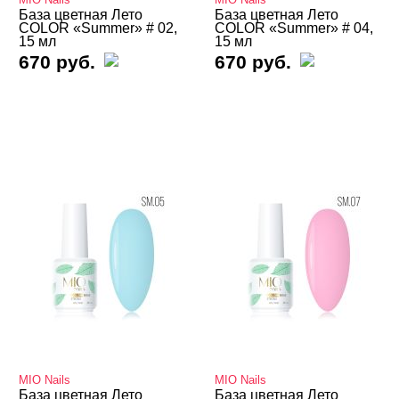
База цветная Лето
База цветная Лето
COLOR «Summer» # 02,
COLOR «Summer» # 04,
Grattol
15 мл
15 мл
670 руб.
670 руб.
Holy Molly
Joo-Joo
Klio
Kodi
LOKONOKO
Lovely
MIO Nails
Лето
Маршмеллоу
Мечты
Нюдовый
MIO Nails
Опал
MIO Nails
База цветная Лето
База цветная Лето