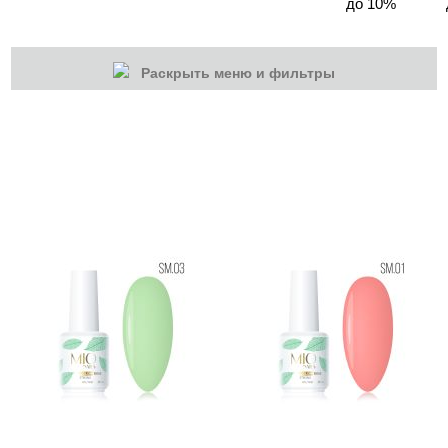
до 10%
Раскрыть меню и фильтры
КАТЕГОРИИ
Cбросить
Акции
Новинки
Скоро в продаже
Распродажа
Гель-лаки
Акварельные "По-мокрому"
База камуфлирующая MIO Nails
База камуфлирующая Nogtika
Базы