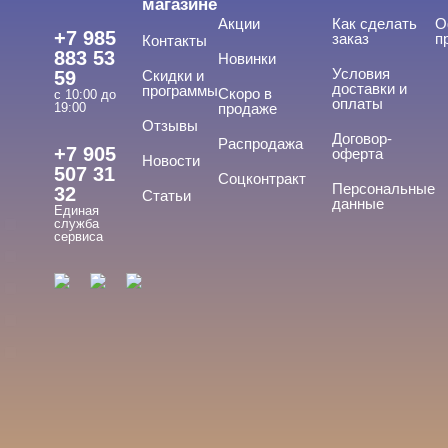
магазине
Акции
Как сделать
О
+7 985
заказ
п
Контакты
883 53
Новинки
Условия
59
Скидки и
доставки и
программы
Скоро в
с 10:00 до
оплаты
19:00
продаже
Отзывы
ТИПЫ ГЕЛЕЙ
Договор-
Cвернуть
Распродажа
+7 905
оферта
Новости
507 31
Соцконтракт
Персональные
32
Статьи
данные
Единая
База
служба
сервиса
База для донаращивания
База жесткая
База жидкая
База камуфлирующая
Показать все