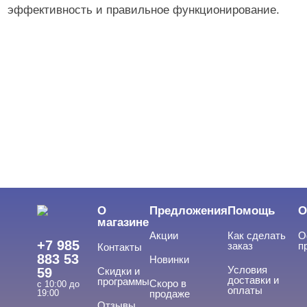
эффективность и правильное функционирование.
О
Предложения
Помощь
О
магазине
Акции
Как сделать
О
+7 985
заказ
п
Контакты
883 53
Новинки
Условия
59
Скидки и
доставки и
программы
Скоро в
с 10:00 до
оплаты
19:00
продаже
Отзывы