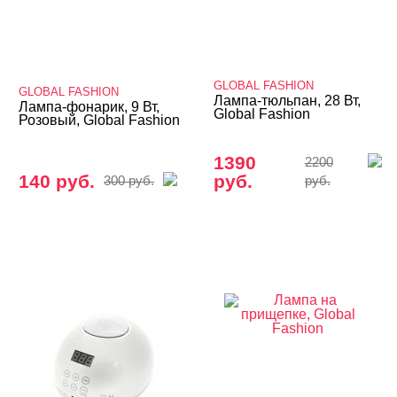
Nano Professional лампы
TNL лампы
Лампы Кварц
GLOBAL FASHION
GLOBAL FASHION
Светильники, лампы-лупы
Лампа-тюльпан, 28 Вт,
Лампа-фонарик, 9 Вт,
Global Fashion
Розовый, Global Fashion
Парафиновые ванны
Подставки для педикюра
1390
2200
140 руб.
руб.
300 руб.
руб.
Сменные лампочки, ванночки, мешки
Стерилизаторы, крафт-пакеты
Электро – валенки, электро – варежки
Дарсонваль
Одежда для мастеров
Товары со скидкой
Учебные пособия, журналы