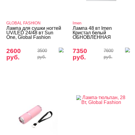
Аппараты MARATHON
Аппараты STRONG
Аппараты для маникюра и педикюра
GLOBAL FASHION
Imen
Лампа для сушки ногтей
Лампа 48 вт Imen
UV/LED 24/48 вт Sun
Кристал белый
Бестеневые лампы
One, Global Fashion
ОБНОВЛЕННАЯ
Ванночки для маникюра/педикюра
2600
7350
3500
7600
Воскоплавы и восконагревалели
руб.
руб.
руб.
руб.
Вытяжки, сушки, пылесборники
Лампы
LED лампы
UV (уф) лампы
UV/CCFL/LED лампы (гибрид)
Bloom лампы
Imen