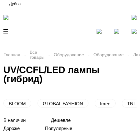
Дубна
Все
Главная
Оборудование
Оборудование
Ла
товары
UV/CCFL/LED лампы
(гибрид)
BLOOM
GLOBAL FASHION
Imen
TNL
В наличии
Дешевле
Дороже
Популярные