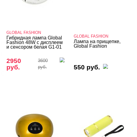
БРЕНДЫ
Cвернуть
GLOBAL FASHION
GLOBAL FASHION
Гибридная лампа Global
Лампа на прищепке,
Fashion 48W с дисплеем
BLOOM
Global Fashion
и сенсором белая G1-01
GLOBAL FASHION
2950
3600
Imen
руб.
550 руб.
руб.
TNL
ЦЕНА
Cвернуть